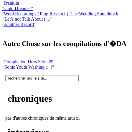
Franklin
“Cold Dreamer”
(Wool Recordings / Plug Research)
The Wedding Soundtrack
“Let’s not Talk About (...)”
(Another Record)
Autre Chose sur les compilations d'�DA
Compilation Hors Série #9
“Sonic Youth Washing (...)”
chroniques
pas d'autres chroniques du même artiste.