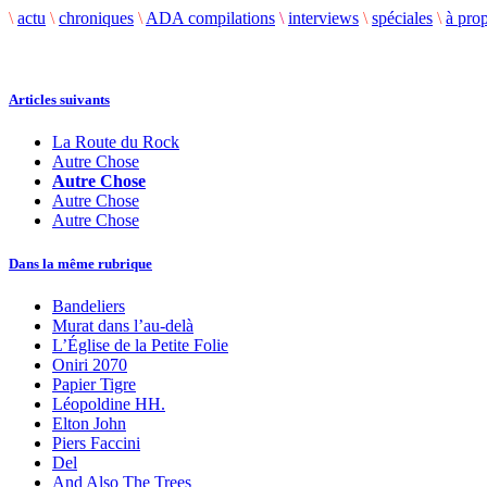
\
actu
\
chroniques
\
ADA compilations
\
interviews
\
spéciales
\
à pro
Articles suivants
La Route du Rock
Autre Chose
Autre Chose
Autre Chose
Autre Chose
Dans la même rubrique
Bandeliers
Murat dans l’au-delà
L’Église de la Petite Folie
Oniri 2070
Papier Tigre
Léopoldine HH.
Elton John
Piers Faccini
Del
And Also The Trees