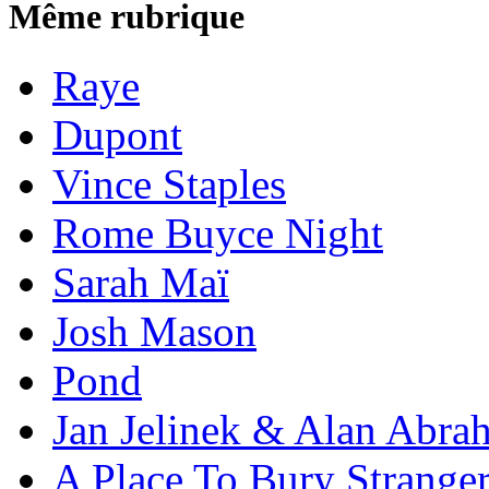
Même rubrique
Raye
Dupont
Vince Staples
Rome Buyce Night
Sarah Maï
Josh Mason
Pond
Jan Jelinek & Alan Abra
A Place To Bury Strange