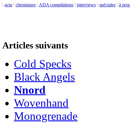
\
actu
\
chroniques
\
ADA compilations
\
interviews
\
spéciales
\
à pro
Articles suivants
Cold Specks
Black Angels
Nnord
Wovenhand
Monogrenade