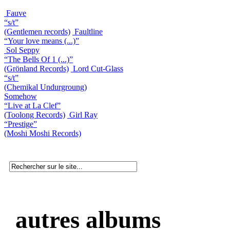
Fauve
“s/t”
(Gentlemen records)
Faultline
“Your love means (...)”
Sol Seppy
“The Bells Of 1 (...)”
(Grönland Records)
Lord Cut-Glass
“s/t”
(Chemikal Undurgroung)
Somehow
“Live at La Clef”
(Toolong Records)
Girl Ray
“Prestige”
(Moshi Moshi Records)
autres albums