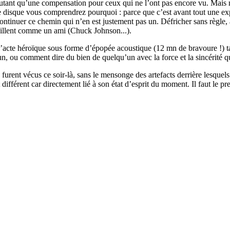
 autant qu’une compensation pour ceux qui ne l’ont pas encore vu. Mais
ce disque vous comprendrez pourquoi : parce que c’est avant tout une exp
ontinuer ce chemin qui n’en est justement pas un. Défricher sans règle, 
eillent comme un ami (Chuck Johnson...).
’acte héroïque sous forme d’épopée acoustique (12 mn de bravoure !) tan
 ou comment dire du bien de quelqu’un avec la force et la sincérité qu
furent vécus ce soir-là, sans le mensonge des artefacts derrière lesquel
différent car directement lié à son état d’esprit du moment. Il faut le pren