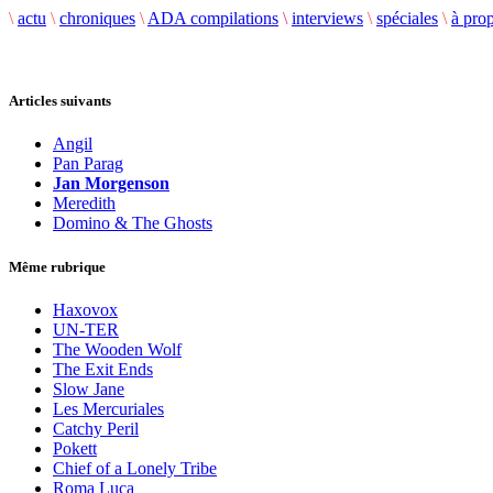
\
actu
\
chroniques
\
ADA compilations
\
interviews
\
spéciales
\
à pro
Articles suivants
Angil
Pan Parag
Jan Morgenson
Meredith
Domino & The Ghosts
Même rubrique
Haxovox
UN-TER
The Wooden Wolf
The Exit Ends
Slow Jane
Les Mercuriales
Catchy Peril
Pokett
Chief of a Lonely Tribe
Roma Luca