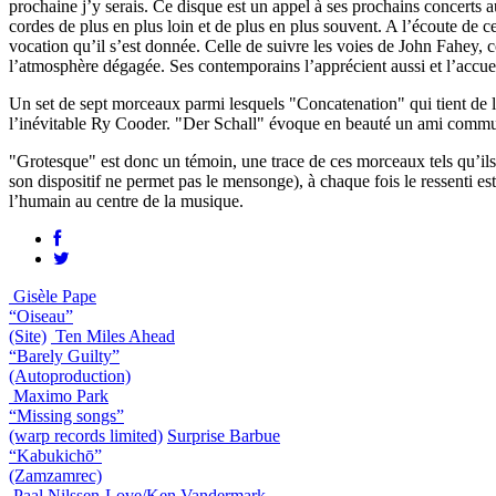
prochaine j’y serais. Ce disque est un appel à ses prochains concerts
cordes de plus en plus loin et de plus en plus souvent. A l’écoute de 
vocation qu’il s’est donnée. Celle de suivre les voies de John Fahey, c
l’atmosphère dégagée. Ses contemporains l’apprécient aussi et l’accu
Un set de sept morceaux parmi lesquels "Concatenation" qui tient de l
l’inévitable Ry Cooder. "Der Schall" évoque en beauté un ami commun,
"Grotesque" est donc un témoin, une trace de ces morceaux tels qu’ils 
son dispositif ne permet pas le mensonge), à chaque fois le ressenti est 
l’humain au centre de la musique.
Gisèle Pape
“Oiseau”
(Site)
Ten Miles Ahead
“Barely Guilty”
(Autoproduction)
Maximo Park
“Missing songs”
(warp records limited)
Surprise Barbue
“Kabukichō”
(Zamzamrec)
Paal Nilssen-Love/Ken Vandermark