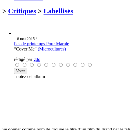
>
Critiques
>
Labellisés
18 mai 2015 /
Pas de printemps Pour Marnie
“Cover Me”
(Microcultures)
rédigé par
gdo
notez cet album
Se donner comme nom de groupe le titre d’un film du grand par le talen