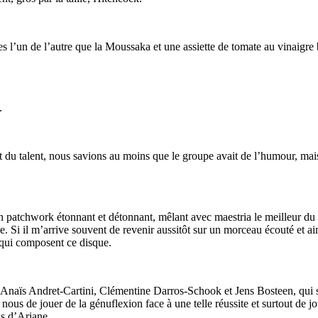
es l’un de l’autre que la Moussaka et une assiette de tomate au vinaig
.
du talent, nous savions au moins que le groupe avait de l’humour, mais 
 patchwork étonnant et détonnant, mêlant avec maestria le meilleur du 
Si il m’arrive souvent de revenir aussitôt sur un morceau écouté et aimé
 qui composent ce disque.
 à Anaïs Andret-Cartini, Clémentine Darros-Schook et Jens Bosteen, qui 
us de jouer de la génuflexion face à une telle réussite et surtout de jou
ls d’Ariane.