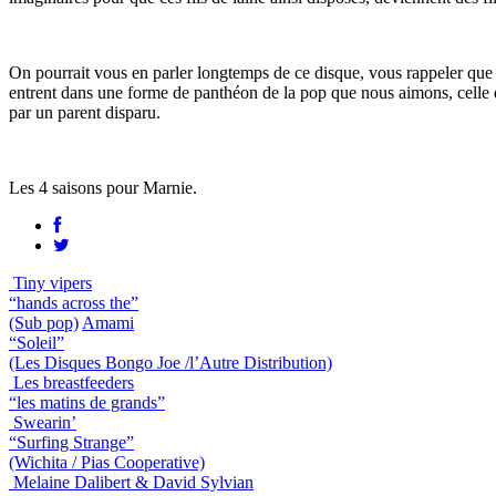
On pourrait vous en parler longtemps de ce disque, vous rappeler qu
entrent dans une forme de panthéon de la pop que nous aimons, celle 
par un parent disparu.
Les 4 saisons pour Marnie.
Tiny vipers
“hands across the”
(Sub pop)
Amami
“Soleil”
(Les Disques Bongo Joe /l’Autre Distribution)
Les breastfeeders
“les matins de grands”
Swearin’
“Surfing Strange”
(Wichita / Pias Cooperative)
Melaine Dalibert & David Sylvian