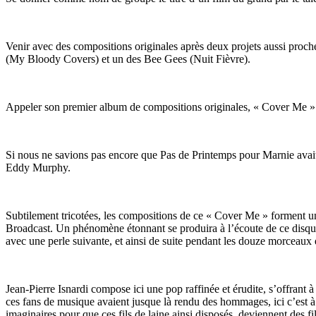
Venir avec des compositions originales après deux projets aussi proch
(My Bloody Covers) et un des Bee Gees (Nuit Fièvre).
Appeler son premier album de compositions originales, « Cover Me »
Si nous ne savions pas encore que Pas de Printemps pour Marnie avait 
Eddy Murphy.
Subtilement tricotées, les compositions de ce « Cover Me » forment un
Broadcast. Un phénomène étonnant se produira à l’écoute de ce disque. 
avec une perle suivante, et ainsi de suite pendant les douze morceaux
Jean-Pierre Isnardi compose ici une pop raffinée et érudite, s’offrant
ces fans de musique avaient jusque là rendu des hommages, ici c’est à no
imaginaires pour que ces fils de laine ainsi disposés, deviennent des fi