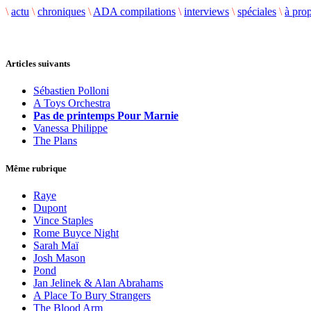
\
actu
\
chroniques
\
ADA compilations
\
interviews
\
spéciales
\
à pro
Articles suivants
Sébastien Polloni
A Toys Orchestra
Pas de printemps Pour Marnie
Vanessa Philippe
The Plans
Même rubrique
Raye
Dupont
Vince Staples
Rome Buyce Night
Sarah Maï
Josh Mason
Pond
Jan Jelinek & Alan Abrahams
A Place To Bury Strangers
The Blood Arm