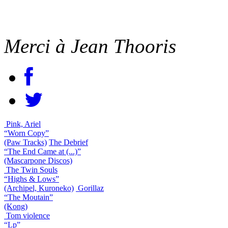
Merci à Jean Thooris
Pink, Ariel
“Worn Copy”
(Paw Tracks)
The Debrief
“The End Came at (...)”
(Mascarpone Discos)
The Twin Souls
“Highs & Lows”
(Archipel, Kuroneko)
Gorillaz
“The Moutain”
(Kong)
Tom violence
“Lp”