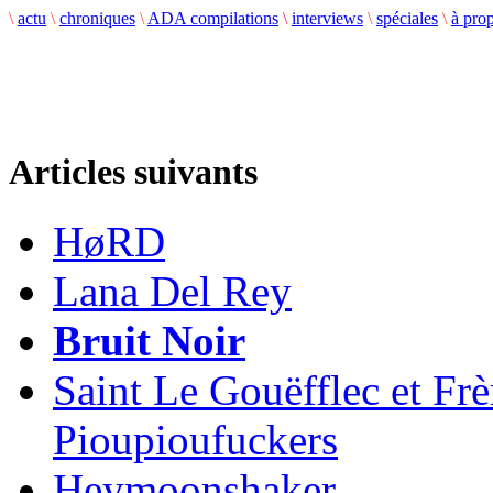
\
actu
\
chroniques
\
ADA compilations
\
interviews
\
spéciales
\
à pro
Articles suivants
HøRD
Lana Del Rey
Bruit Noir
Saint Le Gouëfflec et Fr
Pioupioufuckers
Heymoonshaker