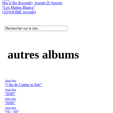
(Ra’n’Bo Records)
Joseph D’Anvers
“Les Matins Blancs”
(AT(h)OME records)
autres albums
Bruit Noir
“Clip de Calme ta Joie”
Bruit Noir
“II/III”
Bruit Noir
“II/III”
Bruit Noir
“IV / III”