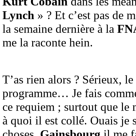
Kurt Cobain
dans les méan
Lynch
» ? Et c’est pas de ma
la semaine dernière à la
FN
me la raconte hein.
T’as rien alors ? Sérieux, l
programme… Je fais commen
ce requiem ; surtout que le
à quoi il est collé. Ouais j
choses.
Gainsbourg
il me f