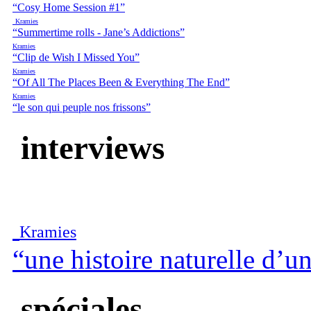
“Cosy Home Session #1”
Kramies
“Summertime rolls - Jane’s Addictions”
Kramies
“Clip de Wish I Missed You”
Kramies
“Of All The Places Been & Everything The End”
Kramies
“le son qui peuple nos frissons”
interviews
Kramies
“une histoire naturelle d’
spéciales