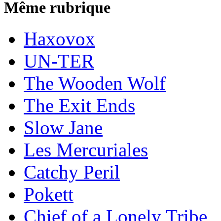
Même rubrique
Haxovox
UN-TER
The Wooden Wolf
The Exit Ends
Slow Jane
Les Mercuriales
Catchy Peril
Pokett
Chief of a Lonely Tribe