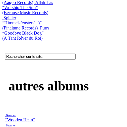
(Aagoo Records)
Allah-Las
“Worship The Sun”
(Because Music Records)
Splitter
“Himmelsfenster (...)”
(Finaltune Records)
Purrs
“Goodbye Black Dog”
(A Tant Rêver du Roi)
autres albums
Kramies
“Wooden Heart”
Kramies