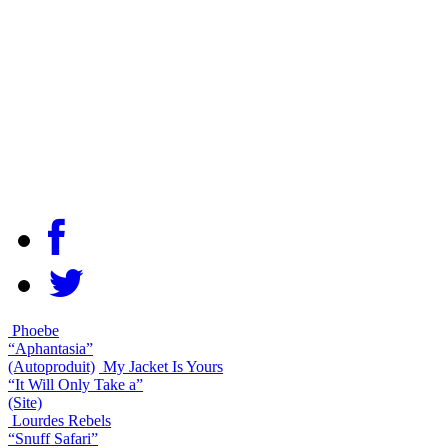
Phoebe
“Aphantasia”
(Autoproduit)
My Jacket Is Yours
“It Will Only Take a”
(Site)
Lourdes Rebels
“Snuff Safari”