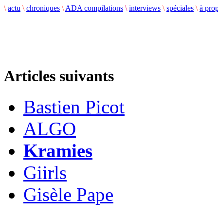
\
actu
\
chroniques
\
ADA compilations
\
interviews
\
spéciales
\
à pro
Articles suivants
Bastien Picot
ALGO
Kramies
Giirls
Gisèle Pape