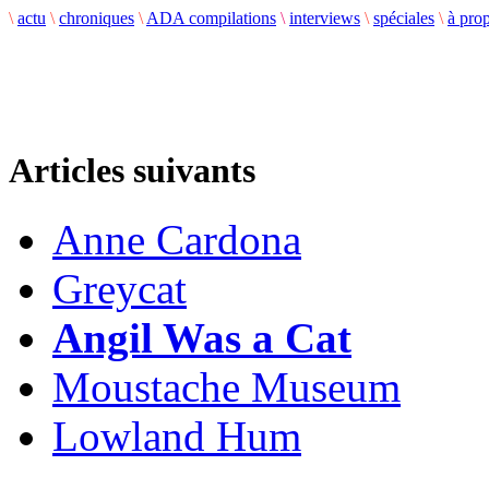
\
actu
\
chroniques
\
ADA compilations
\
interviews
\
spéciales
\
à pro
Articles suivants
Anne Cardona
Greycat
Angil Was a Cat
Moustache Museum
Lowland Hum