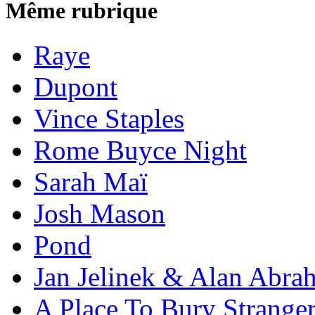
Même rubrique
Raye
Dupont
Vince Staples
Rome Buyce Night
Sarah Maï
Josh Mason
Pond
Jan Jelinek & Alan Abra
A Place To Bury Strange