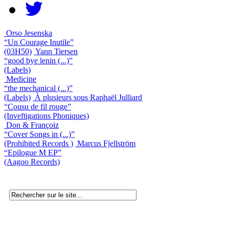
Orso Jesenska
“Un Courage Inutile”
(03H50)
Yann Tiersen
“good bye lenin (...)”
(Labels)
Medicine
“the mechanical (...)”
(Labels)
À plusieurs sous Raphaël Julliard
“Cousu de fil rouge”
(Inveftigations Phoniques)
Don & Françoiz
“Cover Songs in (...)”
(Prohibited Records )
Marcus Fjellström
“Epilogue M EP”
(Aagoo Records)