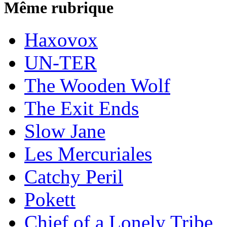
Même rubrique
Haxovox
UN-TER
The Wooden Wolf
The Exit Ends
Slow Jane
Les Mercuriales
Catchy Peril
Pokett
Chief of a Lonely Tribe