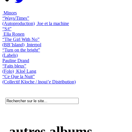
Minors
“Ways/Times”
(Autoproduction)
Joe et la machine
“S/t”
Ella Ronen
“The Girl With No”
(BB’Island)
Interpol
“Turn on the bright”
(Labels)
Pauline Drand
“Faits bleus”
(Folo)
Kloé Lang
“Ce Que la Nuit”
(Collectif Kloche / lnoui’e Distribution)
autres albums