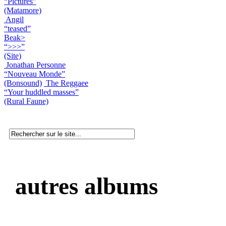
“Pictures”
(Matamore)
Angil
“teased”
Beak>
“>>>”
(Site)
Jonathan Personne
“Nouveau Monde”
(Bonsound)
The Reggaee
“Your huddled masses”
(Rural Faune)
autres albums