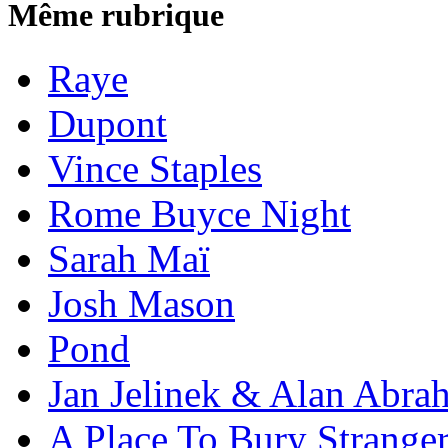
Même rubrique
Raye
Dupont
Vince Staples
Rome Buyce Night
Sarah Maï
Josh Mason
Pond
Jan Jelinek & Alan Abra
A Place To Bury Strange