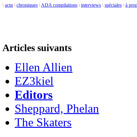
\
actu
\
chroniques
\
ADA compilations
\
interviews
\
spéciales
\
à pro
Articles suivants
Ellen Allien
EZ3kiel
Editors
Sheppard, Phelan
The Skaters