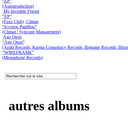
“EP”
(Autoproduction)
My Invisible Friend
“EP”
(Fuzz Club)
Climat
“Iccopoc Papillon”
(Climat / Syncope Management)
Age Otori
“Age Otori”
(Araki Records, Karma Conspiracy Records, Brigante Records, Bitu
“WIREFRAME”
(Megaphone Records)
autres albums