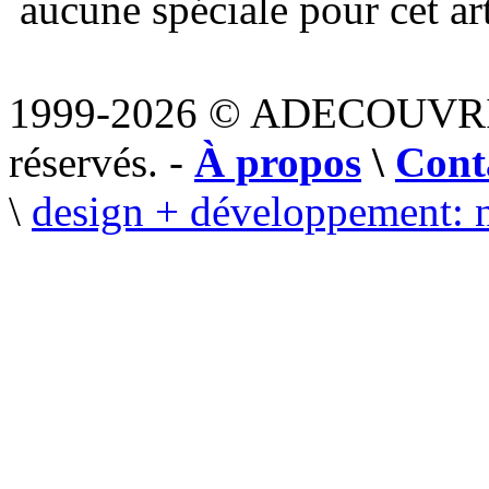
aucune spéciale pour cet art
1999-2026 © ADECOUVR
réservés. -
À propos
\
Cont
\
design + développement: 