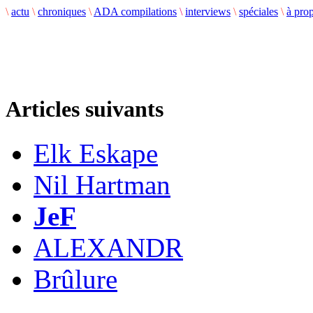
\
actu
\
chroniques
\
ADA compilations
\
interviews
\
spéciales
\
à pro
Articles suivants
Elk Eskape
Nil Hartman
JeF
ALEXANDR
Brûlure