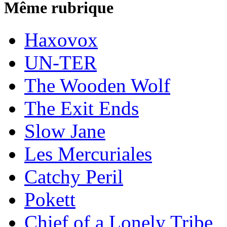
Même rubrique
Haxovox
UN-TER
The Wooden Wolf
The Exit Ends
Slow Jane
Les Mercuriales
Catchy Peril
Pokett
Chief of a Lonely Tribe