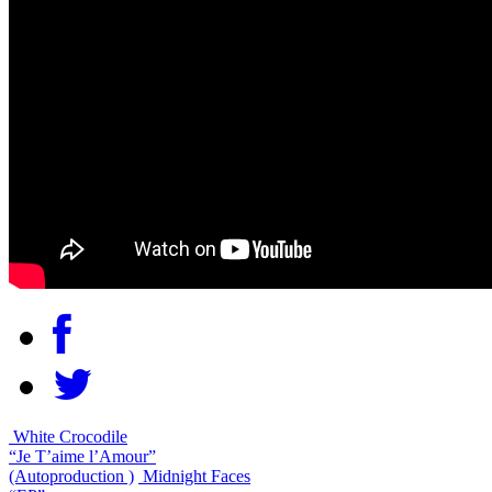
White Crocodile
“Je T’aime l’Amour”
(Autoproduction )
Midnight Faces