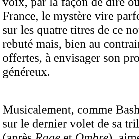
voix, par la façon de dire o
France, le mystère vire parf
sur les quatre titres de ce n
rebuté mais, bien au contrair
offertes, à envisager son pr
généreux.
Musicalement, comme Bashu
sur le dernier volet de sa tr
(après
Rage
et
Ombre
), aim