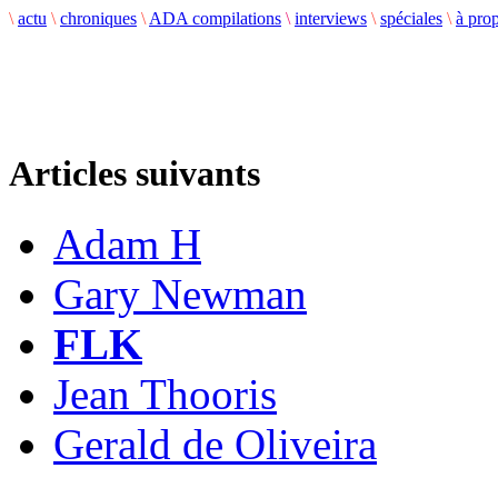
\
actu
\
chroniques
\
ADA compilations
\
interviews
\
spéciales
\
à pro
Articles suivants
Adam H
Gary Newman
FLK
Jean Thooris
Gerald de Oliveira