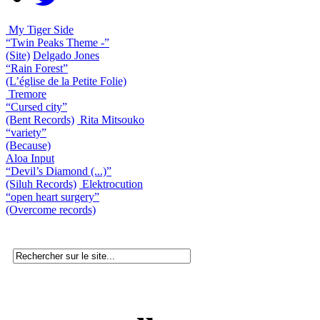
My Tiger Side
“Twin Peaks Theme -”
(Site)
Delgado Jones
“Rain Forest”
(L’église de la Petite Folie)
Tremore
“Cursed city”
(Bent Records)
Rita Mitsouko
“variety”
(Because)
Aloa Input
“Devil’s Diamond (...)”
(Siluh Records)
Elektrocution
“open heart surgery”
(Overcome records)