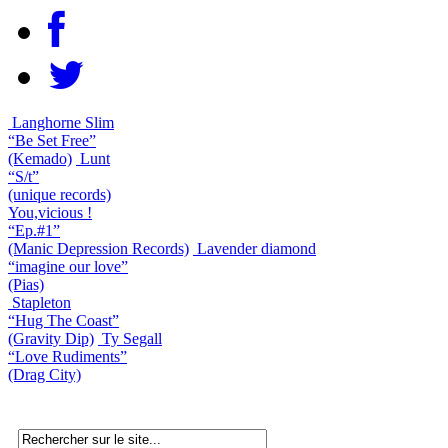
Langhorne Slim
“Be Set Free”
(Kemado)
Lunt
“S/t”
(unique records)
You,vicious !
“Ep.#1”
(Manic Depression Records)
Lavender diamond
“imagine our love”
(Pias)
Stapleton
“Hug The Coast”
(Gravity Dip)
Ty Segall
“Love Rudiments”
(Drag City)