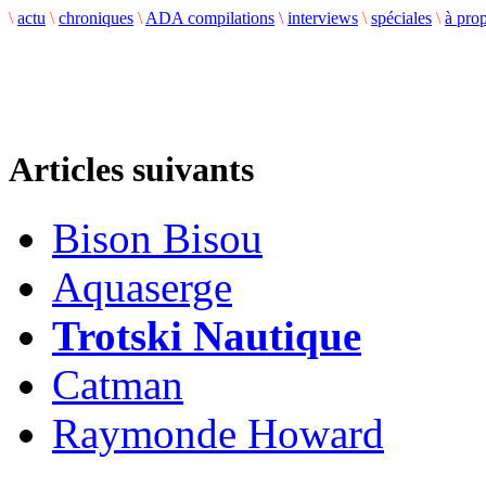
\
actu
\
chroniques
\
ADA compilations
\
interviews
\
spéciales
\
à pro
Articles suivants
Bison Bisou
Aquaserge
Trotski Nautique
Catman
Raymonde Howard