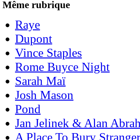
Même rubrique
Raye
Dupont
Vince Staples
Rome Buyce Night
Sarah Maï
Josh Mason
Pond
Jan Jelinek & Alan Abra
A Place To Bury Strange