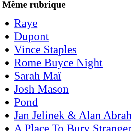
Même rubrique
Raye
Dupont
Vince Staples
Rome Buyce Night
Sarah Maï
Josh Mason
Pond
Jan Jelinek & Alan Abra
A Place To Bury Strange