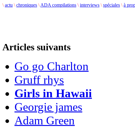
\
actu
\
chroniques
\
ADA compilations
\
interviews
\
spéciales
\
à pro
Articles suivants
Go go Charlton
Gruff rhys
Girls in Hawaii
Georgie james
Adam Green