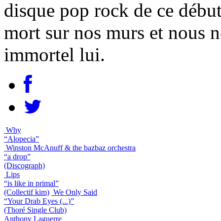
disque pop rock de ce début 
mort sur nos murs et nous n
immortel lui.
Why
“Alopecia”
Winston McAnuff & the bazbaz orchestra
“a drop”
(Discograph)
Lips
“is like in primal”
(Collectif kim)
We Only Said
“Your Drab Eyes (...)”
(Thoré Single Club)
Anthony Laguerre