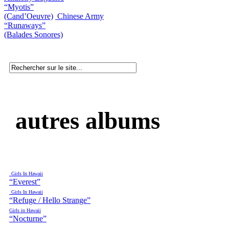
“Myotis”
(Cand’Oeuvre)
Chinese Army
“Runaways”
(Balades Sonores)
autres albums
Girls In Hawaii
“Everest”
Girls In Hawaii
“Refuge / Hello Strange”
Girls in Hawaii
“Nocturne”