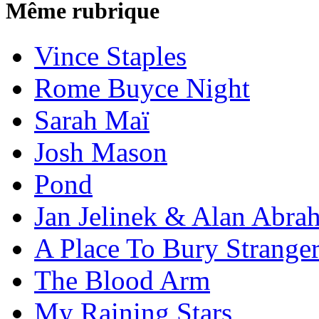
Même rubrique
Vince Staples
Rome Buyce Night
Sarah Maï
Josh Mason
Pond
Jan Jelinek & Alan Abra
A Place To Bury Strange
The Blood Arm
My Raining Stars