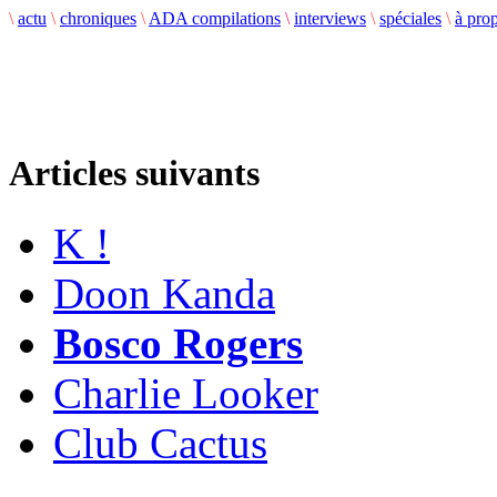
\
actu
\
chroniques
\
ADA compilations
\
interviews
\
spéciales
\
à pro
Articles suivants
K !
Doon Kanda
Bosco Rogers
Charlie Looker
Club Cactus