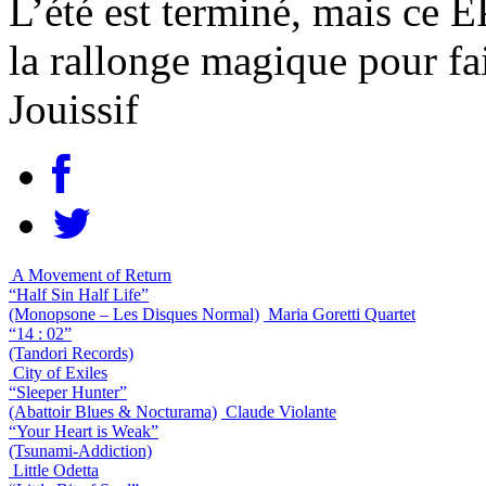
L’été est terminé, mais ce 
la rallonge magique pour fair
Jouissif
A Movement of Return
“Half Sin Half Life”
(Monopsone – Les Disques Normal)
Maria Goretti Quartet
“14 : 02”
(Tandori Records)
City of Exiles
“Sleeper Hunter”
(Abattoir Blues & Nocturama)
Claude Violante
“Your Heart is Weak”
(Tsunami-Addiction)
Little Odetta