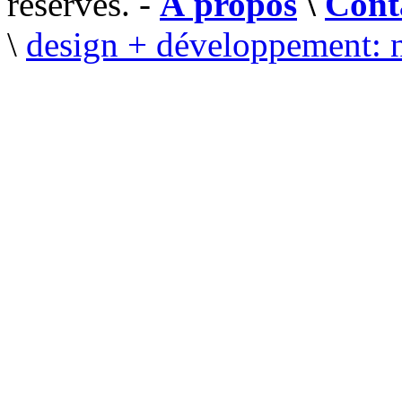
réservés. -
À propos
\
Cont
\
design + développement: 