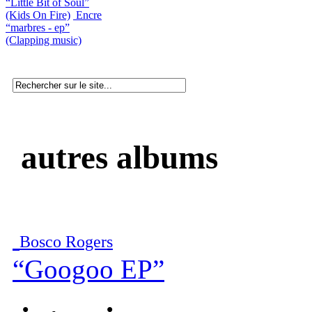
“Little Bit of Soul”
(Kids On Fire)
Encre
“marbres - ep”
(Clapping music)
autres albums
Bosco Rogers
“Googoo EP”