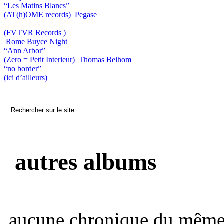
“Les Matins Blancs”
(AT(h)OME records)
Pegase
(FVTVR Records )
Rome Buyce Night
“Ann Arbor”
(Zero = Petit Interieur)
Thomas Belhom
“no border”
(ici d’ailleurs)
autres albums
aucune chronique du même 