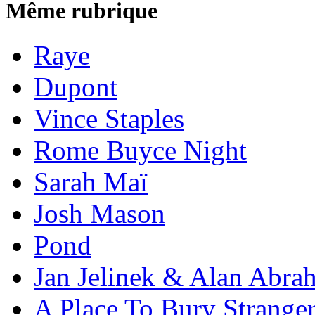
Même rubrique
Raye
Dupont
Vince Staples
Rome Buyce Night
Sarah Maï
Josh Mason
Pond
Jan Jelinek & Alan Abra
A Place To Bury Strange