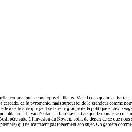
cile, comme tout second opus d’ailleurs. Mais là nos quatre activistes 
e la cascade, de la pyromanie, mais surtout ici de la grandeur comme pou
 belle à cette idée que peut se faire le groupe de la politique et des rav
e initiation à l’avancée dans la brousse épaisse que le monde se construi
 de Bush père suite à l’invasion du Koweït, point de départ de ce que n
tembre) qui ne maîtrisent pas totalement son sujet. On gardera comme mo