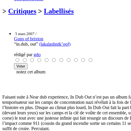
>
Critiques
>
Labellisés
5 mars 2007 /
Guns of brixton
“in.dub, out”
(lakalashnik’oof)
rédigé par
gdo
notez cet album
Faisant suite à Near dub experience, In Dub Out n’est pas un album fa
temporisateur sur les camps de concentration nazi révélait à la fois d
l’histoire en plus. Disque au climat plus lourd, In Dub Out fait la part
(devant leurs yeux) sur les camps et la clé de voûte de cet ensemble, un
corse) le tout avec une justesse infinie qui fait resurgir un discours
l’impact comme 911 (cousin du grand incendie sortie un certains 11 sep
suffit de croire. Percutant.