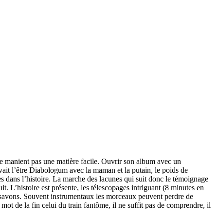
ne manient pas une matière facile. Ouvrir son album avec un
vait l’être Diabologum avec la maman et la putain, le poids de
ages dans l’histoire. La marche des lacunes qui suit donc le témoignage
t. L’histoire est présente, les télescopages intriguant (8 minutes en
ous savons. Souvent instrumentaux les morceaux peuvent perdre de
t de la fin celui du train fantôme, il ne suffit pas de comprendre, il