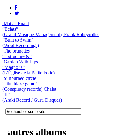
Matias Enaut
“Éclats”
(Grand Musique Management)
Frank Rabeyrolles
“Built to Swim”
(Wool Recordings)
The brunettes
“« structure &”
Garden With Lips
“Magnolia”
(L’Église de la Petite Folie)
Sunburned circle
““the blaze game””
(Conspiracy records)
Chalet
“II”
(Araki Record / Guru Disques)
autres albums