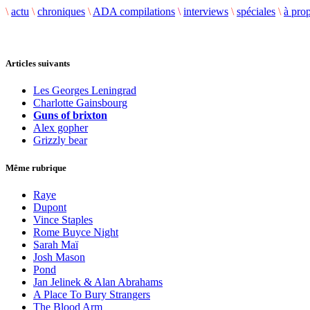
\
actu
\
chroniques
\
ADA compilations
\
interviews
\
spéciales
\
à pro
Articles suivants
Les Georges Leningrad
Charlotte Gainsbourg
Guns of brixton
Alex gopher
Grizzly bear
Même rubrique
Raye
Dupont
Vince Staples
Rome Buyce Night
Sarah Maï
Josh Mason
Pond
Jan Jelinek & Alan Abrahams
A Place To Bury Strangers
The Blood Arm