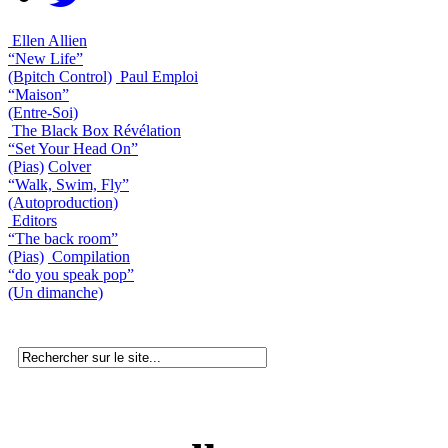
Ellen Allien
“New Life”
(Bpitch Control)
Paul Emploi
“Maison”
(Entre-Soi)
The Black Box Révélation
“Set Your Head On”
(Pias)
Colver
“Walk, Swim, Fly”
(Autoproduction)
Editors
“The back room”
(Pias)
Compilation
“do you speak pop”
(Un dimanche)