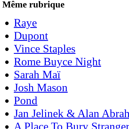
Même rubrique
Raye
Dupont
Vince Staples
Rome Buyce Night
Sarah Maï
Josh Mason
Pond
Jan Jelinek & Alan Abra
A Place To Bury Strange