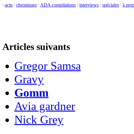
\
actu
\
chroniques
\
ADA compilations
\
interviews
\
spéciales
\
à pro
Articles suivants
Gregor Samsa
Gravy
Gomm
Avia gardner
Nick Grey