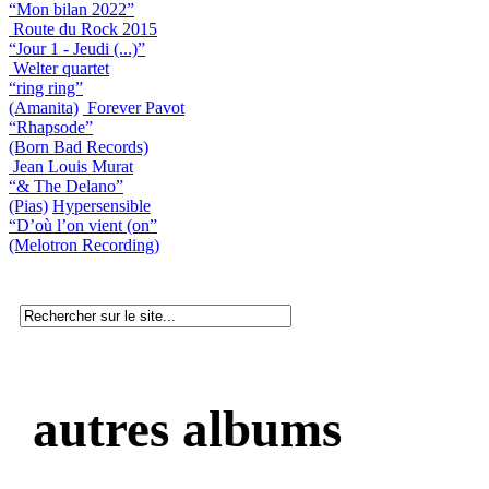
“Mon bilan 2022”
Route du Rock 2015
“Jour 1 - Jeudi (...)”
Welter quartet
“ring ring”
(Amanita)
Forever Pavot
“Rhapsode”
(Born Bad Records)
Jean Louis Murat
“& The Delano”
(Pias)
Hypersensible
“D’où l’on vient (on”
(Melotron Recording)
autres albums