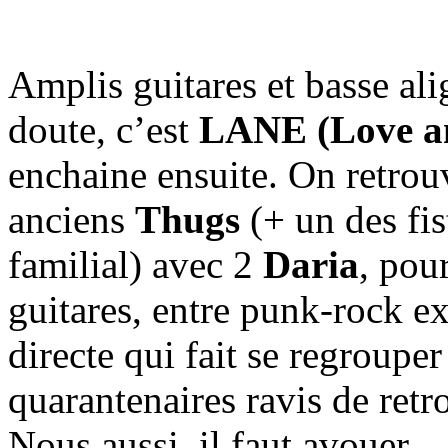
Amplis guitares et basse ali
doute, c’est
LANE (Love an
enchaine ensuite. On retrou
anciens
Thugs
(+ un des fis
familial) avec 2
Daria
, pou
guitares, entre punk-rock e
directe qui fait se regroupe
quarantenaires ravis de retr
Nous aussi, il faut avouer.