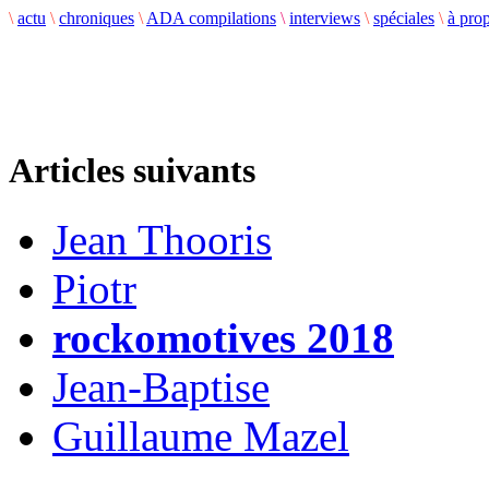
\
actu
\
chroniques
\
ADA compilations
\
interviews
\
spéciales
\
à pro
Articles suivants
Jean Thooris
Piotr
rockomotives 2018
Jean-Baptise
Guillaume Mazel