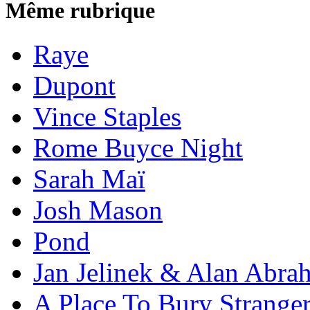
Même rubrique
Raye
Dupont
Vince Staples
Rome Buyce Night
Sarah Maï
Josh Mason
Pond
Jan Jelinek & Alan Abra
A Place To Bury Strange