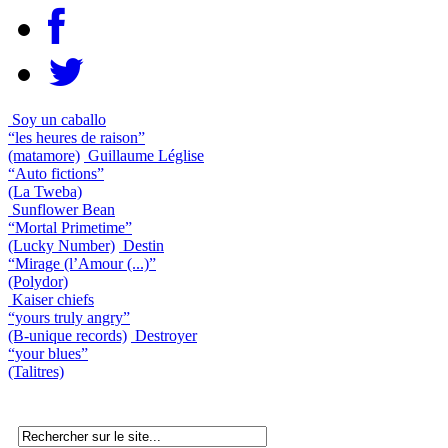
Soy un caballo
“les heures de raison”
(matamore)
Guillaume Léglise
“Auto fictions”
(La Tweba)
Sunflower Bean
“Mortal Primetime”
(Lucky Number)
Destin
“Mirage (l’Amour (...)”
(Polydor)
Kaiser chiefs
“yours truly angry”
(B-unique records)
Destroyer
“your blues”
(Talitres)