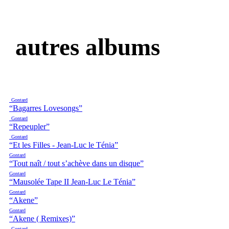
autres albums
Gontard
“Bagarres Lovesongs”
Gontard
“Repeupler”
Gontard
“Et les Filles - Jean-Luc le Ténia”
Gontard
“Tout naît / tout s’achève dans un disque”
Gontard
“Mausolée Tape II Jean-Luc Le Ténia”
Gontard
“Akene”
Gontard
“Akene ( Remixes)”
Gontard