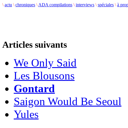
\
actu
\
chroniques
\
ADA compilations
\
interviews
\
spéciales
\
à pro
Articles suivants
We Only Said
Les Blousons
Gontard
Saigon Would Be Seoul
Yules