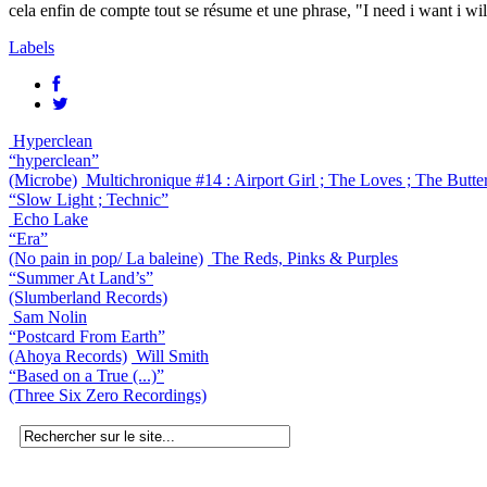
cela enfin de compte tout se résume et une phrase, "I need i want i wi
Labels
Hyperclean
“hyperclean”
(Microbe)
Multichronique #14 : Airport Girl ; The Loves ; The Butte
“Slow Light ; Technic”
Echo Lake
“Era”
(No pain in pop/ La baleine)
The Reds, Pinks & Purples
“Summer At Land’s”
(Slumberland Records)
Sam Nolin
“Postcard From Earth”
(Ahoya Records)
Will Smith
“Based on a True (...)”
(Three Six Zero Recordings)