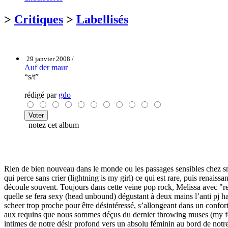
>
Critiques
>
Labellisés
29 janvier 2008 /
Auf der maur
“s/t”
rédigé par
gdo
notez cet album
Rien de bien nouveau dans le monde ou les passages sensibles chez sm
qui perce sans crier (lightning is my girl) ce qui est rare, puis renais
découle souvent. Toujours dans cette veine pop rock, Melissa avec "rea
quelle se fera sexy (head unbound) dégustant à deux mains l’anti pj ha
scheer trop proche pour être désintéressé, s’allongeant dans un conf
aux requins que nous sommes déçus du dernier throwing muses (my fogg
intimes de notre désir profond vers un absolu féminin au bord de notre 