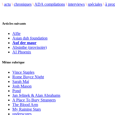
\
actu
\
chroniques
\
ADA compilations
\
interviews
\
spéciales
\
à pro
Articles suivants
Alfie
Asian dub foundation
Auf der maur
Absinthe (provisoire)
AI Phoenix
Même rubrique
Vince Staples
Rome Buyce Night
Sarah Maï
Josh Mason
Pond
Jan Jelinek & Alan Abrahams
A Place To Bury Strangers
The Blood Arm
My Raining Stars
underscores