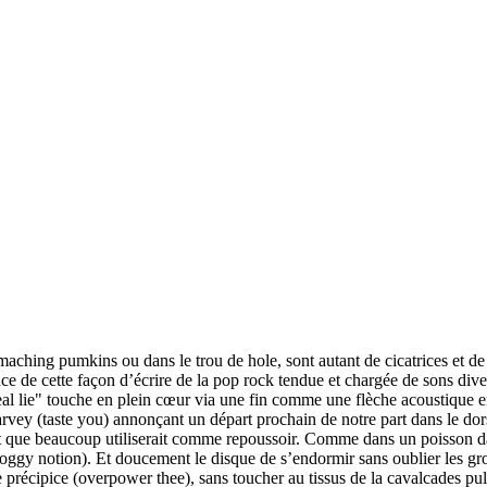
aching pumkins ou dans le trou de hole, sont autant de cicatrices et de
sance de cette façon d’écrire de la pop rock tendue et chargée de sons di
l lie" touche en plein cœur via une fin comme une flèche acoustique en 
rvey (taste you) annonçant un départ prochain de notre part dans le dorse
ort que beaucoup utiliserait comme repoussoir. Comme dans un poisson 
y notion). Et doucement le disque de s’endormir sans oublier les grosse
précipice (overpower thee), sans toucher au tissus de la cavalcades pulsi