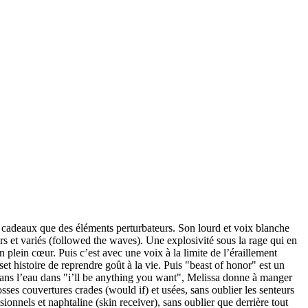
 cadeaux que des éléments perturbateurs. Son lourd et voix blanche
vers et variés (followed the waves). Une explosivité sous la rage qui en
plein cœur. Puis c’est avec une voix à la limite de l’éraillement
t histoire de reprendre goût à la vie. Puis "beast of honor" est un
dans l’eau dans "i’ll be anything you want", Melissa donne à manger
s couvertures crades (would if) et usées, sans oublier les senteurs
onnels et naphtaline (skin receiver), sans oublier que derrière tout