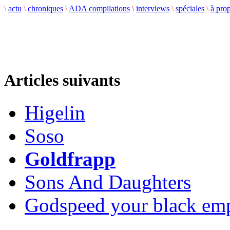
\
actu
\
chroniques
\
ADA compilations
\
interviews
\
spéciales
\
à pro
Articles suivants
Higelin
Soso
Goldfrapp
Sons And Daughters
Godspeed your black em