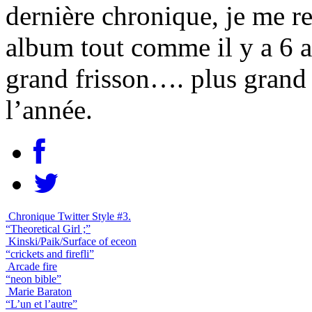
dernière chronique, je me re
album tout comme il y a 6 
grand frisson…. plus gran
l’année.
Chronique Twitter Style #3.
“Theoretical Girl ;”
Kinski/Paik/Surface of eceon
“crickets and firefli”
Arcade fire
“neon bible”
Marie Baraton
“L’un et l’autre”