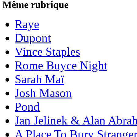
Même rubrique
Raye
Dupont
Vince Staples
Rome Buyce Night
Sarah Maï
Josh Mason
Pond
Jan Jelinek & Alan Abra
A Place To Bury Strange