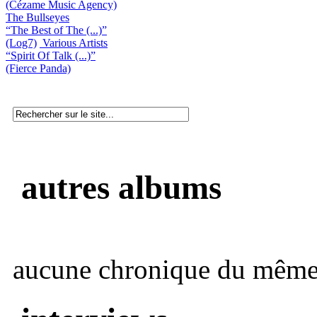
(Cézame Music Agency)
The Bullseyes
“The Best of The (...)”
(Log7)
Various Artists
“Spirit Of Talk (...)”
(Fierce Panda)
autres albums
aucune chronique du même 