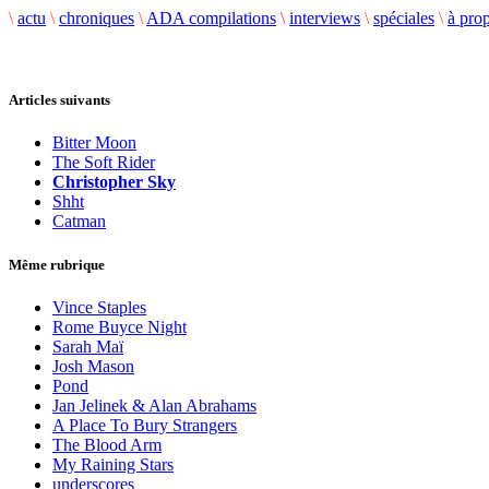
\
actu
\
chroniques
\
ADA compilations
\
interviews
\
spéciales
\
à pro
Articles suivants
Bitter Moon
The Soft Rider
Christopher Sky
Shht
Catman
Même rubrique
Vince Staples
Rome Buyce Night
Sarah Maï
Josh Mason
Pond
Jan Jelinek & Alan Abrahams
A Place To Bury Strangers
The Blood Arm
My Raining Stars
underscores