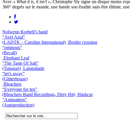
Avec
« What it is, it isn’t »
, Christophe Sly signe un disque moins expér
360° degrés sur le monde, une bande son érudite sans être élitiste, une
Nolwenn Korbell’s band
“Avel Azul”
(LADTK – Caroline International)
Border crossing
“ominous”
(Recall)
Elephant Leaf
“The Taste Of Salt”
(Tutuguri)
Lampshade
“let’s away”
(Glitterhouse)
Bleachers
“Everyone for ten”
(Bleachers Band Recordings, Dirty Hit)
Häshcut
“Antipattern”
(Autoproduction)