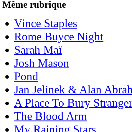
Même rubrique
Vince Staples
Rome Buyce Night
Sarah Maï
Josh Mason
Pond
Jan Jelinek & Alan Abra
A Place To Bury Strange
The Blood Arm
My Raining Stars