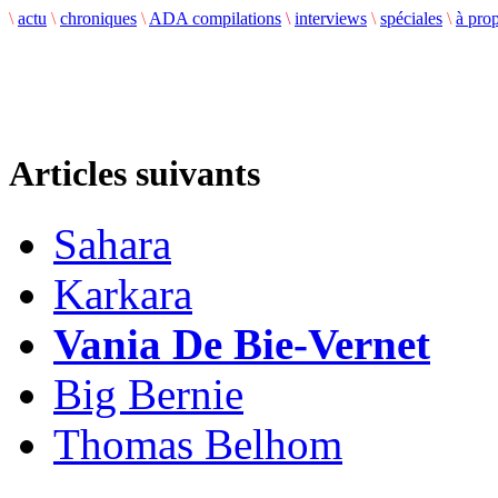
\
actu
\
chroniques
\
ADA compilations
\
interviews
\
spéciales
\
à pro
Articles suivants
Sahara
Karkara
Vania De Bie-Vernet
Big Bernie
Thomas Belhom