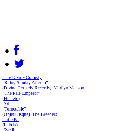
The Divine Comedy
“Rainy Sunday Afterno”
(Divine Comedy Records)
Marilyn Manson
“The Pale Emperor”
(Hell etc)
Arlt
“Turnetable”
(Objet Disque)
The Breeders
“Title K”
(Labels)
Swell