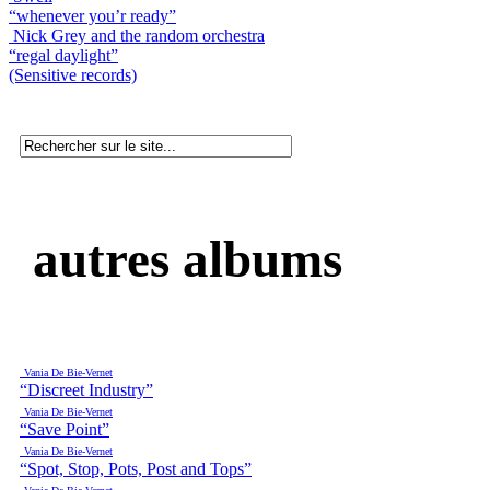
“whenever you’r ready”
Nick Grey and the random orchestra
“regal daylight”
(Sensitive records)
autres albums
Vania De Bie-Vernet
“Discreet Industry”
Vania De Bie-Vernet
“Save Point”
Vania De Bie-Vernet
“Spot, Stop, Pots, Post and Tops”