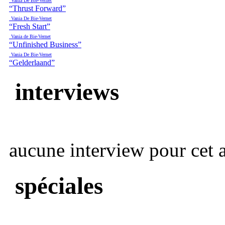
Vania De Bie-Vernet
“Thrust Forward”
Vania De Bie-Vernet
“Fresh Start”
Vania de Bie-Vernet
“Unfinished Business”
Vania De Bie-Vernet
“Gelderlaand”
interviews
aucune interview pour cet ar
spéciales