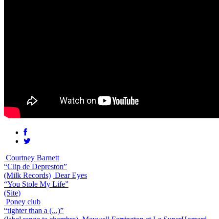
Courtney Barnett
“Clip de Depreston”
(Milk Records)
Dear Eyes
“You Stole My Life”
(Site)
Poney club
“tighter than a (...)”