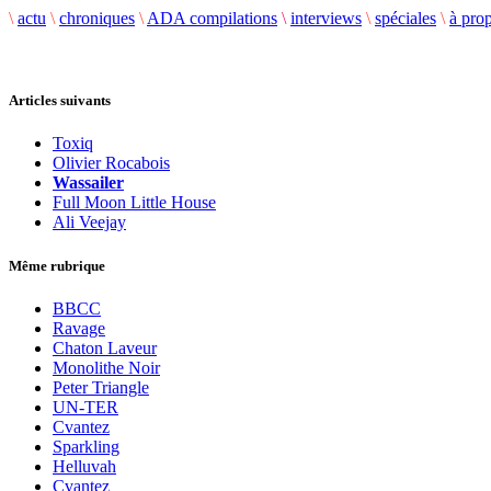
\
actu
\
chroniques
\
ADA compilations
\
interviews
\
spéciales
\
à pro
Articles suivants
Toxiq
Olivier Rocabois
Wassailer
Full Moon Little House
Ali Veejay
Même rubrique
BBCC
Ravage
Chaton Laveur
Monolithe Noir
Peter Triangle
UN-TER
Cvantez
Sparkling
Helluvah
Cvantez