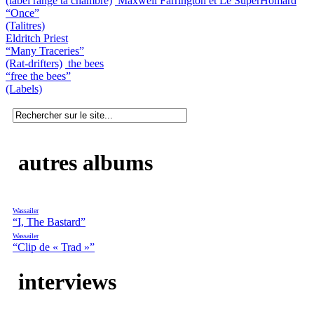
(label range ta chambre)
Maxwell Farrington et Le SuperHomard
“Once”
(Talitres)
Eldritch Priest
“Many Traceries”
(Rat-drifters)
the bees
“free the bees”
(Labels)
autres albums
Wassailer
“I, The Bastard”
Wassailer
“Clip de « Trad »”
interviews