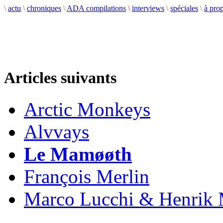
\
actu
\
chroniques
\
ADA compilations
\
interviews
\
spéciales
\
à pro
Articles suivants
Arctic Monkeys
Alvvays
Le Mam​ø​ø​th
François Merlin
Marco Lucchi & Henrik 