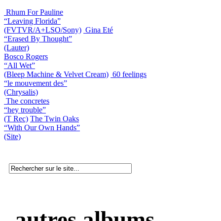
Rhum For Pauline
“Leaving Florida”
(FVTVR/A+LSO/Sony)
Gina Eté
“Erased By Thought”
(Lauter)
Bosco Rogers
“All Wet”
(Bleep Machine & Velvet Cream)
60 feelings
“le mouvement des”
(Chrysalis)
The concretes
“hey trouble”
(T Rec)
The Twin Oaks
“With Our Own Hands”
(Site)
autres albums