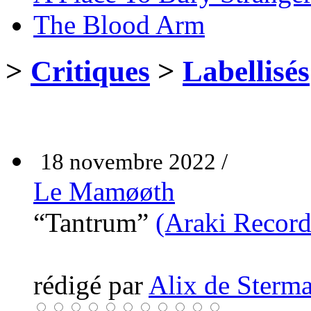
The Blood Arm
>
Critiques
>
Labellisés
18 novembre 2022 /
Le Mam​ø​ø​th
“Tantrum”
(Araki Record
rédigé par
Alix de Sterma