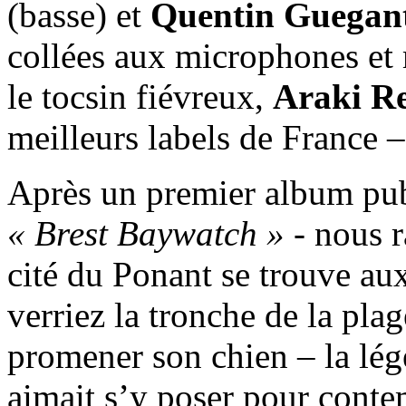
(basse) et
Quentin Guegan
collées aux microphones et m
le tocsin fiévreux,
Araki R
meilleurs labels de France –
Après un premier album publ
« Brest Baywatch »
- nous r
cité du Ponant se trouve au
verriez la tronche de la pl
promener son chien – la lé
aimait s’y poser pour conte