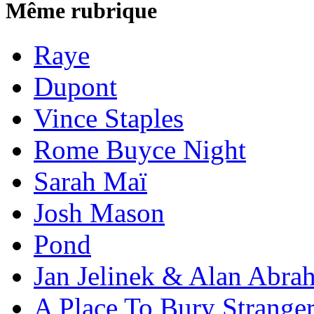
Même rubrique
Raye
Dupont
Vince Staples
Rome Buyce Night
Sarah Maï
Josh Mason
Pond
Jan Jelinek & Alan Abra
A Place To Bury Strange