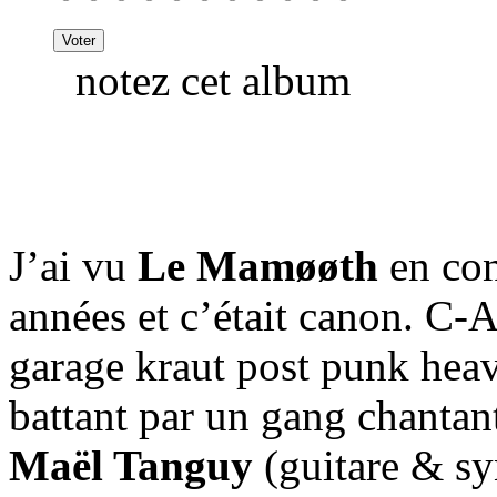
notez cet album
J’ai vu
Le Mam​ø​ø​th
en con
années et c’était canon. C
garage kraut post punk he
battant par un gang chantan
Maël Tanguy
(guitare & sy