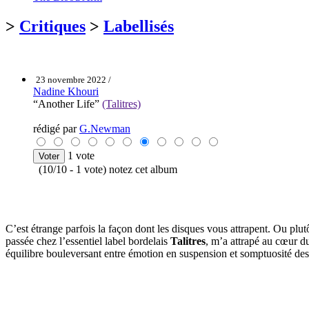
>
Critiques
>
Labellisés
23 novembre 2022 /
Nadine Khouri
“Another Life”
(Talitres)
rédigé par
G.Newman
1 vote
(10/10 - 1 vote) notez cet album
C’est étrange parfois la façon dont les disques vous attrapent. Ou plutô
passée chez l’essentiel label bordelais
Talitres
, m’a attrapé au cœur d
équilibre bouleversant entre émotion en suspension et somptuosité de