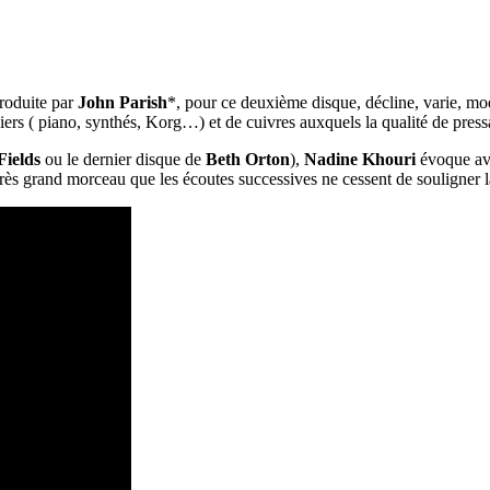
produite par
John Parish
*, pour ce deuxième disque, décline, varie, modu
rs ( piano, synthés, Korg…) et de cuivres auxquels la qualité de press
Fields
ou le dernier disque de
Beth Orton
),
Nadine Khouri
évoque ave
 très grand morceau que les écoutes successives ne cessent de souligner la