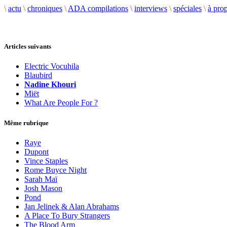
\
actu
\
chroniques
\
ADA compilations
\
interviews
\
spéciales
\
à pro
Articles suivants
Electric Vocuhila
Blaubird
Nadine Khouri
Miët
What Are People For ?
Même rubrique
Raye
Dupont
Vince Staples
Rome Buyce Night
Sarah Maï
Josh Mason
Pond
Jan Jelinek & Alan Abrahams
A Place To Bury Strangers
The Blood Arm