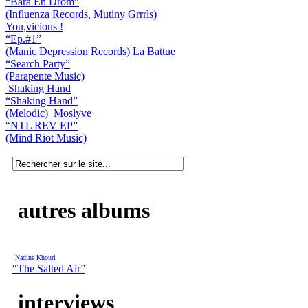
“Bara En Dröm”
(Influenza Records, Mutiny Grrrls)
You,vicious !
“Ep.#1”
(Manic Depression Records)
La Battue
“Search Party”
(Parapente Music)
Shaking Hand
“Shaking Hand”
(Melodic)
Moslyve
“NTL REV EP”
(Mind Riot Music)
autres albums
Nadine Khouri
“The Salted Air”
interviews