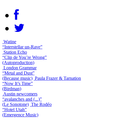
Watine
“Interstellar un-Rave”
Station Echo
“Clip de You’re Wrong”
(Autoproduction)
London Grammar
“Metal and Dust”
(Because music)
Paula Frazer & Tarnation
“Now It’s Time”
(Birdman)
Austin newcomers
“avalanches and (...)”
(Le Sonotone)
The Rodéo
“Hotel Utah”
(Emergence Music)