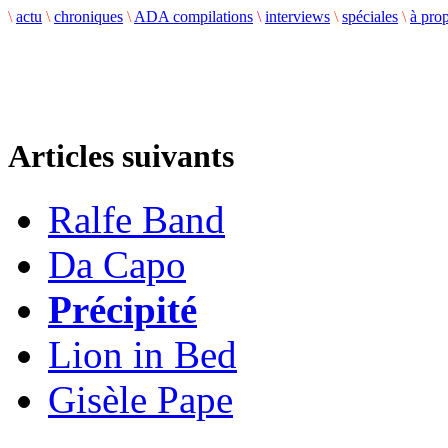
\
actu
\
chroniques
\
ADA compilations
\
interviews
\
spéciales
\
à pro
Articles suivants
Ralfe Band
Da Capo
Précipité
Lion in Bed
Gisèle Pape