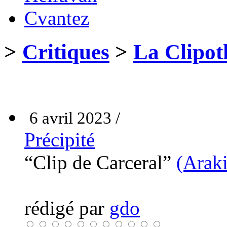
Cvantez
>
Critiques
>
La Clipot
6 avril 2023 /
Précipité
“Clip de Carceral”
(Arak
rédigé par
gdo