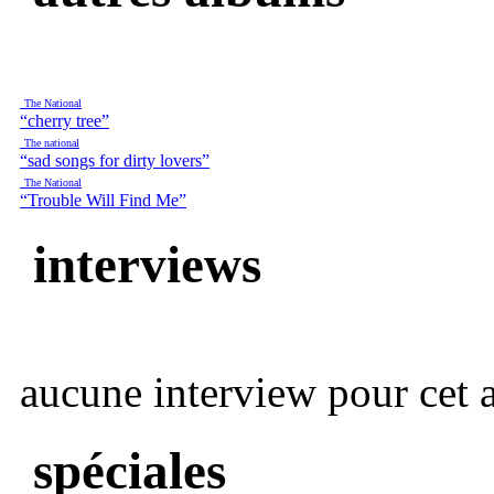
The National
“cherry tree”
The national
“sad songs for dirty lovers”
The National
“Trouble Will Find Me”
interviews
aucune interview pour cet ar
spéciales