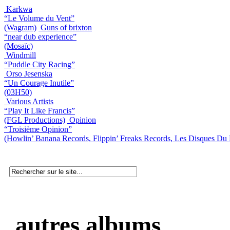
Karkwa
“Le Volume du Vent”
(Wagram)
Guns of brixton
“near dub experience”
(Mosaïc)
Windmill
“Puddle City Racing”
Orso Jesenska
“Un Courage Inutile”
(03H50)
Various Artists
“Play It Like Francis”
(FGL Productions)
Opinion
“Troisième Opinion”
(Howlin’ Banana Records, Flippin’ Freaks Records, Les Disques Du 
autres albums