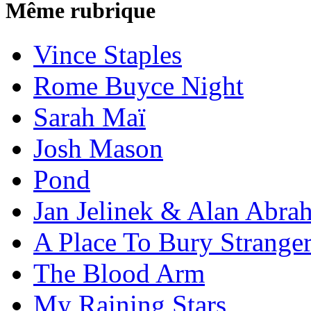
Même rubrique
Vince Staples
Rome Buyce Night
Sarah Maï
Josh Mason
Pond
Jan Jelinek & Alan Abra
A Place To Bury Strange
The Blood Arm
My Raining Stars