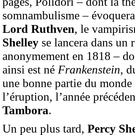
pages, Polidori – dont la th
somnambulisme – évoquera,
Lord Ruthven
, le vampiri
Shelley
se lancera dans un r
anonymement en 1818 – dont 
ainsi est né
Frankenstein
, d
une bonne partie du monde e
l’éruption, l’année précéde
Tambora
.
Un peu plus tard,
Percy She