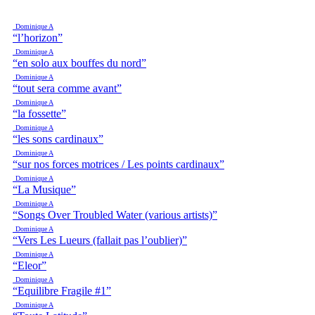
Dominique A
“l’horizon”
Dominique A
“en solo aux bouffes du nord”
Dominique A
“tout sera comme avant”
Dominique A
“la fossette”
Dominique A
“les sons cardinaux”
Dominique A
“sur nos forces motrices / Les points cardinaux”
Dominique A
“La Musique”
Dominique A
“Songs Over Troubled Water (various artists)”
Dominique A
“Vers Les Lueurs (fallait pas l’oublier)”
Dominique A
“Eleor”
Dominique A
“Equilibre Fragile #1”
Dominique A