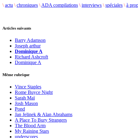
\
actu
\
chroniques
\
ADA compilations
\
interviews
\
spéciales
\
à pro
Articles suivants
Barry Adamson
Joseph arthur
Dominique A
Richard Ashcroft
Dominique A
Même rubrique
Vince Staples
Rome Buyce Night
Sarah Maï
Josh Mason
Pond
Jan Jelinek & Alan Abrahams
A Place To Bury Strangers
The Blood Arm
My Raining Stars
underscores