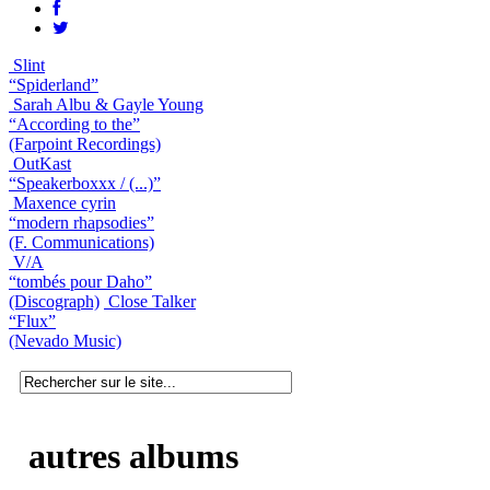
Slint
“Spiderland”
Sarah Albu & Gayle Young
“According to the”
(Farpoint Recordings)
OutKast
“Speakerboxxx / (...)”
Maxence cyrin
“modern rhapsodies”
(F. Communications)
V/A
“tombés pour Daho”
(Discograph)
Close Talker
“Flux”
(Nevado Music)
autres albums