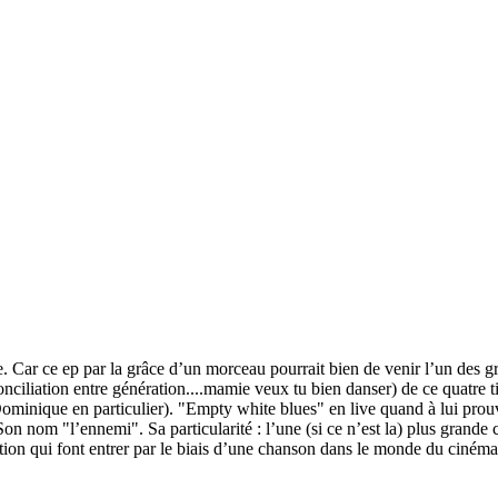
re. Car ce ep par la grâce d’un morceau pourrait bien de venir l’un des 
onciliation entre génération....mamie veux tu bien danser) de ce quatre 
Dominique en particulier). "Empty white blues" en live quand à lui prouv
). Son nom "l’ennemi". Sa particularité : l’une (si ce n’est la) plus gra
ion qui font entrer par le biais d’une chanson dans le monde du cinéma s