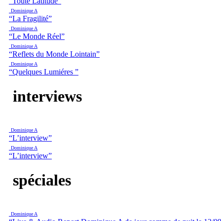
“Toute Latitude”
Dominique A
“La Fragilité”
Dominique A
“Le Monde Réel”
Dominique A
“Reflets du Monde Lointain”
Dominique A
“Quelques Lumiéres ”
interviews
Dominique A
“L’interview”
Dominique A
“L’interview”
spéciales
Dominique A