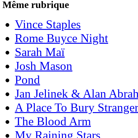
Même rubrique
Vince Staples
Rome Buyce Night
Sarah Maï
Josh Mason
Pond
Jan Jelinek & Alan Abra
A Place To Bury Strange
The Blood Arm
My Raining Stars