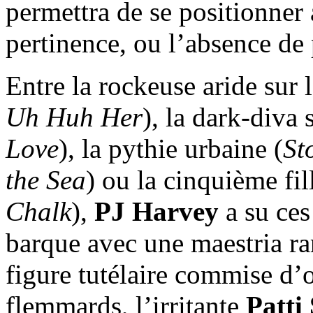
permettra de se positionner 
pertinence, ou l’absence de 
Entre la rockeuse aride sur le
Uh Huh Her
), la dark-diva 
Love
), la pythie urbaine (
St
the Sea
) ou la cinquième fi
Chalk
),
PJ Harvey
a su ces
barque avec une maestria rar
figure tutélaire commise d’
flemmards, l’irritante
Patti