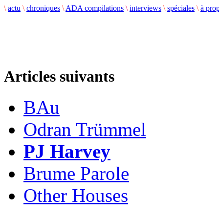
\
actu
\
chroniques
\
ADA compilations
\
interviews
\
spéciales
\
à pro
Articles suivants
BAu
Odran Trümmel
PJ Harvey
Brume Parole
Other Houses