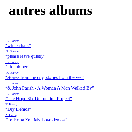
autres albums
PJ Harvey
“white chalk”
PJ Harvey
“please leave quietly”
PJ Harvey
“uh huh her”
PJ Harvey
“stories from the city, stories from the sea”
PJ Harvey
“& John Parish - A Woman A Man Walked By”
PJ Harvey
“The Hope Six Demolition Project”
PJ Harvey
“Dry Démos”
PJ Harvey
“To Bring You My Love démos”