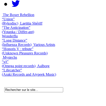
The Boxer Rebellion
“Union”
(Rykodisc)
Laetitia Shériff
“The Anticipation”
(Yotanka / Differ-ant)
Wonderflu
“Long Distance”
(Influenza Records)
Various Artists
“Honoris V : tribute”
(Unknown Pleasures Records)
Mystechs
“s/t”
(Omega point records)
Aalborg
“Lifecatcher”
(Araki Records and Atypeek Music)