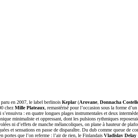
t paru en 2007, le label berlinois
Keplar
(
Arovane
,
Donnacha Costell
000 chez
Mille Plateaux
, remastérisé pour l’occasion sous la forme d’un
 s’ensuivra : en quatre longues plages instrumentales et deux intermèdes
ique minimaliste et oppressant, dont les pulsions rythmiques reposeraient
olées ni d’effets de manche mélancoliques, on plane à hauteur de plafon
nquées et sensations en passe de disparaître. Du dub comme queue de com
 portes que l’on referme : l’air de rien, le Finlandais
Vladislav Delay