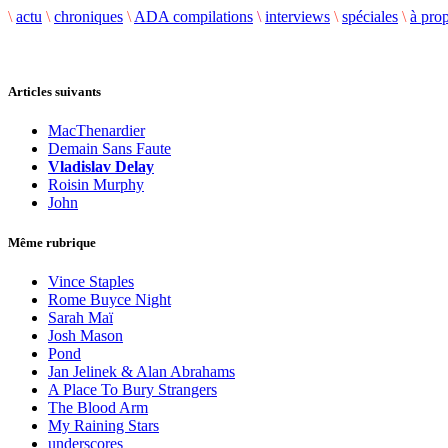
\
actu
\
chroniques
\
ADA compilations
\
interviews
\
spéciales
\
à pro
Articles suivants
MacThenardier
Demain Sans Faute
Vladislav Delay
Roisin Murphy
John
Même rubrique
Vince Staples
Rome Buyce Night
Sarah Maï
Josh Mason
Pond
Jan Jelinek & Alan Abrahams
A Place To Bury Strangers
The Blood Arm
My Raining Stars
underscores