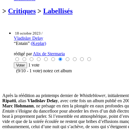
>
Critiques
>
Labellisés
18 octobre 2023 /
Vladislav Delay
“Entain”
(Keplar)
rédigé par
Alix de Stermaria
1 vote
(9/10 - 1 vote) notez cet album
Après la réédition au printemps dernier de
Whistleblower
, initialemen
Ripatti
, alias
Vladislav Delay
, avec cette fois un album publié en 2
Marc Hohmann
, ne présage en rien la plongée en eaux profondes qui
Entain
s’éloigne du dancefloor pour aborder les rives d’un dub électron
beat à proprement parler. Si l’ensemble est atmosphérique, point d’env
vide et que de la soirée écoulée ne restent que bribes d’effusions ma
embaumement, celui d’une nuit qui s’achève, de sons qui s’éteignent en