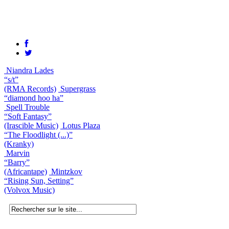
Niandra Lades
“s/t”
(RMA Records)
Supergrass
“diamond hoo ha”
Spell Trouble
“Soft Fantasy”
(Irascible Music)
Lotus Plaza
“The Floodlight (...)”
(Kranky)
Marvin
“Barry”
(Africantape)
Mintzkov
“Rising Sun, Setting”
(Volvox Music)