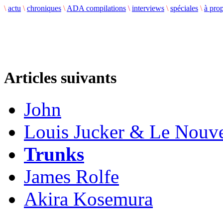
\
actu
\
chroniques
\
ADA compilations
\
interviews
\
spéciales
\
à pro
Articles suivants
John
Louis Jucker & Le Nouv
Trunks
James Rolfe
Akira Kosemura