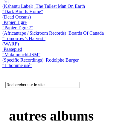
“s/t”
(Kshantu Label)
The Tallest Man On Earth
“Dark Bird Is Home”
(Dead Oceans)
Papier Tigre
“Papier Tigre 7”
(Africantape / Sickroom Records)
Boards Of Canada
“Tomorrow’s Harvest”
(WARP)
Passepied
“Makunouchi-ISM”
(Specific Recordings)
Rodolphe Burger
“L’homme usé”
autres albums