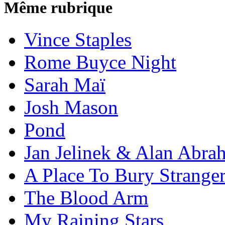
Même rubrique
Vince Staples
Rome Buyce Night
Sarah Maï
Josh Mason
Pond
Jan Jelinek & Alan Abra
A Place To Bury Strange
The Blood Arm
My Raining Stars