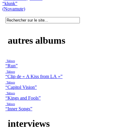
“klunk”
(Novamute)
autres albums
Talisco
“Run”
Talisco
“Clip de « A Kiss from LA »”
Talisco
“Capitol Vision”
Talisco
“Kings and Fools”
Talisco
“Inner Songs”
interviews