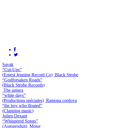
Savak
“Cut-Ups”
(Ernest Jenning Record Co)
Black Strobe
“Godforsaken Roads”
(Black Strobe Records)
The unisex
“white days”
(Productions spéciales)
Ramona cordova
“the boy who floated”
(Clapping music)
Julien Dexant
“Whispered Songs”
(Autoproduit)
Motor