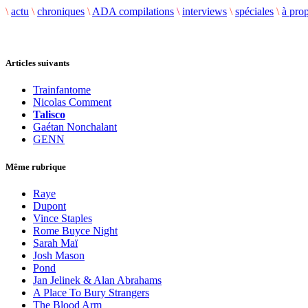
\
actu
\
chroniques
\
ADA compilations
\
interviews
\
spéciales
\
à pro
Articles suivants
Trainfantome
Nicolas Comment
Talisco
Gaétan Nonchalant
GENN
Même rubrique
Raye
Dupont
Vince Staples
Rome Buyce Night
Sarah Maï
Josh Mason
Pond
Jan Jelinek & Alan Abrahams
A Place To Bury Strangers
The Blood Arm