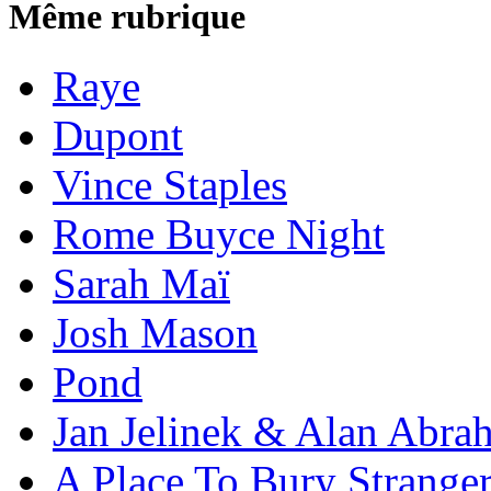
Même rubrique
Raye
Dupont
Vince Staples
Rome Buyce Night
Sarah Maï
Josh Mason
Pond
Jan Jelinek & Alan Abra
A Place To Bury Strange