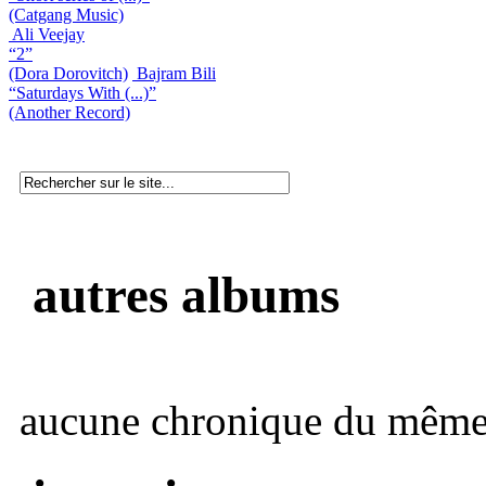
(Catgang Music)
Ali Veejay
“2”
(Dora Dorovitch)
Bajram Bili
“Saturdays With (...)”
(Another Record)
autres albums
aucune chronique du même 