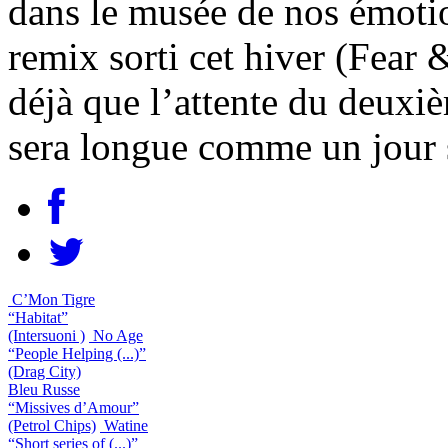
dans le musée de nos émoti
remix sorti cet hiver (Fear 
déjà que l’attente du deuxi
sera longue comme un jour
C’Mon Tigre
“Habitat”
(Intersuoni )
No Age
“People Helping (...)”
(Drag City)
Bleu Russe
“Missives d’Amour”
(Petrol Chips)
Watine
“Short series of (...)”