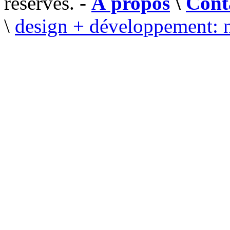
réservés. -
À propos
\
Cont
\
design + développement: 