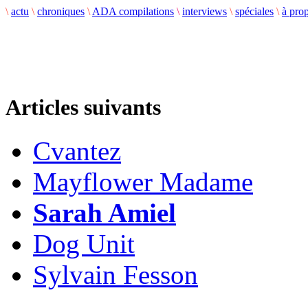
\
actu
\
chroniques
\
ADA compilations
\
interviews
\
spéciales
\
à pro
Articles suivants
Cvantez
Mayflower Madame
Sarah Amiel
Dog Unit
Sylvain Fesson