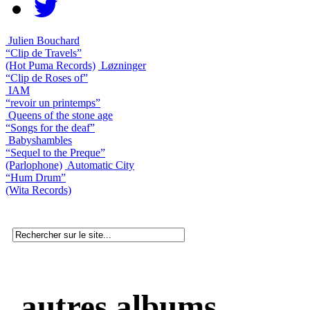
Julien Bouchard
“Clip de Travels”
(Hot Puma Records)
Løzninger
“Clip de Roses of”
IAM
“revoir un printemps”
Queens of the stone age
“Songs for the deaf”
Babyshambles
“Sequel to the Preque”
(Parlophone)
Automatic City
“Hum Drum”
(Wita Records)
autres albums