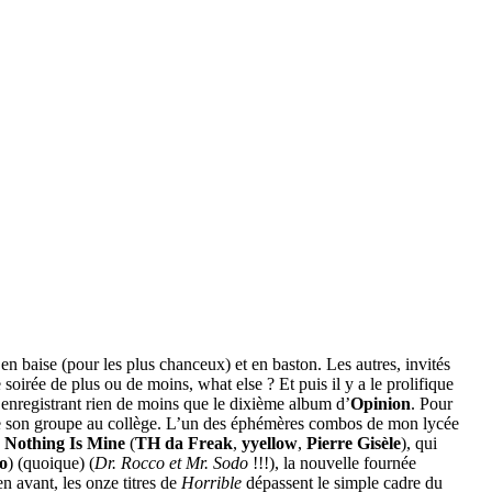
n baise (pour les plus chanceux) et en baston. Les autres, invités
 soirée de plus ou de moins, what else ? Et puis il y a le prolifique
en enregistrant rien de moins que le dixième album d’
Opinion
. Pour
e son groupe au collège. L’un des éphémères combos de mon lycée
,
Nothing Is Mine
(
TH da Freak
,
yyellow
,
Pierre Gisèle
), qui
o
) (quoique) (
Dr. Rocco et Mr. Sodo
!!!), la nouvelle fournée
n avant, les onze titres de
Horrible
dépassent le simple cadre du