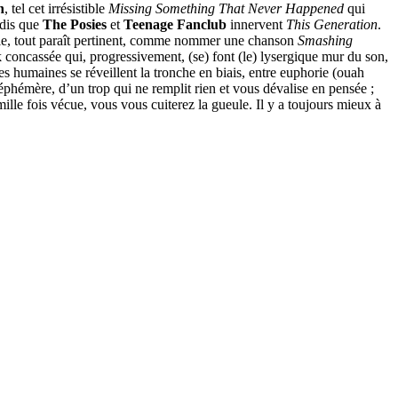
n
, tel cet irrésistible
Missing Something That Never Happened
qui
ndis que
The Posies
et
Teenage Fanclub
innervent
This Generation
.
imple, tout paraît pertinent, comme nommer une chanson
Smashing
k concassée qui, progressivement, (se) font (le) lysergique mur du son,
s humaines se réveillent la tronche en biais, entre euphorie (ouah
et éphémère, d’un trop qui ne remplit rien et vous dévalise en pensée ;
ille fois vécue, vous vous cuiterez la gueule. Il y a toujours mieux à