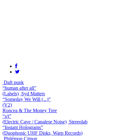
Daft punk
“human after all”
(Labels)
Syd Matters
“Someday We Will (...)”
(V2)
Roncea & The Money Tree
“s/t”
(Electric Cave / Canalese Noise)
Stereolab
“Instant Holograms”
(Duophonic UHF Disks, Warp Records)
Philémon Cimon