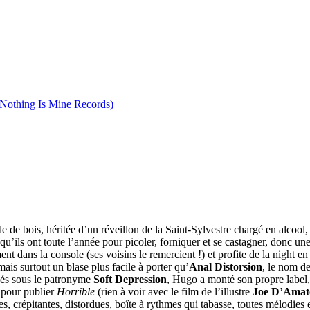
/ Nothing Is Mine Records)
 bois, héritée d’un réveillon de la Saint-Sylvestre chargé en alcool, e
 qu’ils ont toute l’année pour picoler, forniquer et se castagner, donc une
ment dans la console (ses voisins le remercient !) et profite de la night 
mais surtout un blase plus facile à porter qu’
Anal Distorsion
, le nom d
sés sous le patronyme
Soft Depression
, Hugo a monté son propre label
pour publier
Horrible
(rien à voir avec le film de l’illustre
Joe D’Amat
, crépitantes, distordues, boîte à rythmes qui tabasse, toutes mélodies e