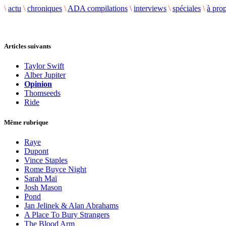
\
actu
\
chroniques
\
ADA compilations
\
interviews
\
spéciales
\
à pro
Articles suivants
Taylor Swift
Alber Jupiter
Opinion
Thomseeds
Ride
Même rubrique
Raye
Dupont
Vince Staples
Rome Buyce Night
Sarah Maï
Josh Mason
Pond
Jan Jelinek & Alan Abrahams
A Place To Bury Strangers
The Blood Arm