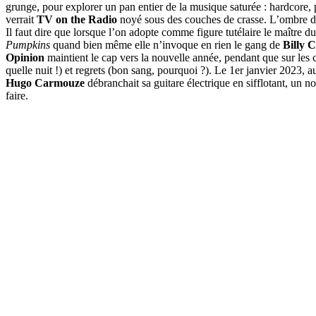
grunge, pour explorer un pan entier de la musique saturée : hardcore,
verrait
TV on the Radio
noyé sous des couches de crasse. L’ombre 
Il faut dire que lorsque l’on adopte comme figure tutélaire le maître
Pumpkins
quand bien même elle n’invoque en rien le gang de
Billy 
Opinion
maintient le cap vers la nouvelle année, pendant que sur les 
quelle nuit !) et regrets (bon sang, pourquoi ?). Le 1er janvier 2023, au
Hugo Carmouze
débranchait sa guitare électrique en sifflotant, un n
faire.