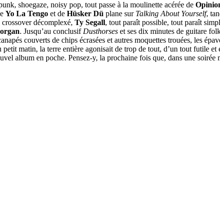
 punk, shoegaze, noisy pop, tout passe à la moulinette acérée de
Opinio
de
Yo La Tengo
et de
Hüsker Dü
plane sur
Talking About Yourself
, ta
 du crossover décomplexé,
Ty Segall
, tout paraît possible, tout paraît s
Corgan
. Jusqu’au conclusif
Dusthorses
et ses dix minutes de guitare fol
canapés couverts de chips écrasées et autres moquettes trouées, les épave
 petit matin, la terre entière agonisait de trop de tout, d’un tout futile 
ouvel album en poche. Pensez-y, la prochaine fois que, dans une soirée m