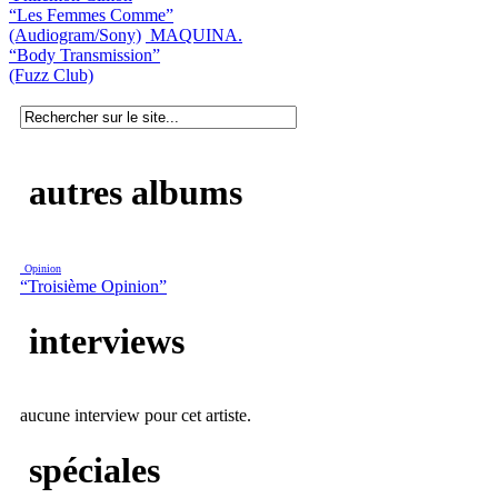
“Les Femmes Comme”
(Audiogram/Sony)
MAQUINA.
“Body Transmission”
(Fuzz Club)
autres albums
Opinion
“Troisième Opinion”
interviews
aucune interview pour cet artiste.
spéciales