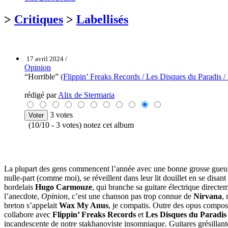
>
Critiques
>
Labellisés
17 avril 2024 /
Opinion
“Horrible”
(Flippin’ Freaks Records / Les Disques du Paradis 
rédigé par
Alix de Stermaria
3 votes
(10/10 - 3 votes) notez cet album
La plupart des gens commencent l’année avec une bonne grosse gueule de
nulle-part (comme moi), se réveillent dans leur lit douillet en se disant
bordelais
Hugo Carmouze
, qui branche sa guitare électrique directe
l’anecdote,
Opinion
, c’est une chanson pas trop connue de
Nirvana
, 
breton s’appelait
Wax My Anus
, je compatis. Outre des opus compo
collabore avec
Flippin’ Freaks Records
et
Les Disques du Paradis
incandescente de notre stakhanoviste insomniaque. Guitares grésillantes