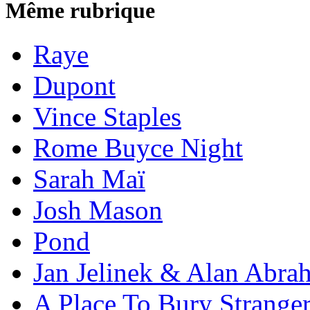
Même rubrique
Raye
Dupont
Vince Staples
Rome Buyce Night
Sarah Maï
Josh Mason
Pond
Jan Jelinek & Alan Abra
A Place To Bury Strange