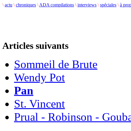
\
actu
\
chroniques
\
ADA compilations
\
interviews
\
spéciales
\
à pro
Articles suivants
Sommeil de Brute
Wendy Pot
Pan
St. Vincent
Prual - Robinson - Goub