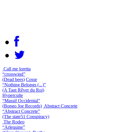
Call me loretta
“crosswind”
(Dead bees)
Cosse
“Nothing Belongs (...)”
(A Tant Rêver du Roi)
Hyperculte
“Massif Occidental”
(Bongo Joe Records)
Abstract Concrete
“Abstract Concrete”
(The state51 Conspiracy)
The Rodeo
“Arlequine”