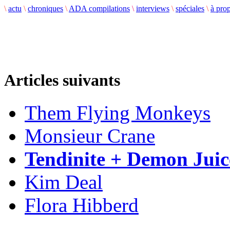
\
actu
\
chroniques
\
ADA compilations
\
interviews
\
spéciales
\
à pro
Articles suivants
Them Flying Monkeys
Monsieur Crane
Tendinite + Demon Juic
Kim Deal
Flora Hibberd