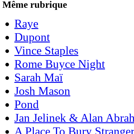
Même rubrique
Raye
Dupont
Vince Staples
Rome Buyce Night
Sarah Maï
Josh Mason
Pond
Jan Jelinek & Alan Abra
A Place To Bury Strange