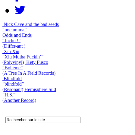
Nick Cave and the bad seeds
“nocturama”
Odds and Ends
“Juchu !”
(Differ-ant )
Xiu Xiu
“Xiu Mutha Fuckin’”
(Polyvinyl)
Kety Fusco
“Bohème”
(A Tree In A Field Records)
Blindfold
“blindfold”
(Resonant)
Hemisphere Sud
“H.S.”
(Another Record)