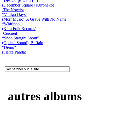
“Des Corps Dans (...)”
(December Square / Kuroneko)
The Notwist
“Vertigo Days”
(Morr Music)
A Grave With No Name
“Whirlpool”
(Kütu Folk Records)
Cercueil
“Shoo Straight Shout”
(Optical Sound)
Buffalo
“Demo”
(Fierce Panda)
autres albums