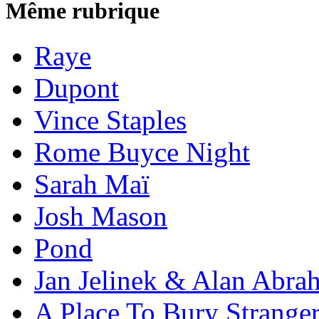
Même rubrique
Raye
Dupont
Vince Staples
Rome Buyce Night
Sarah Maï
Josh Mason
Pond
Jan Jelinek & Alan Abra
A Place To Bury Strange