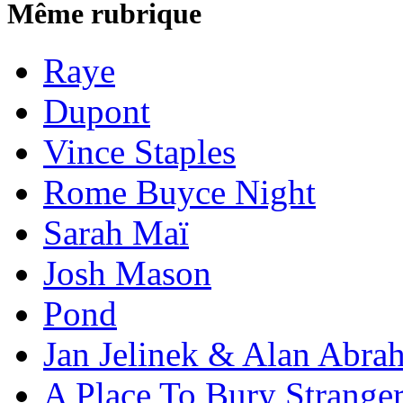
Même rubrique
Raye
Dupont
Vince Staples
Rome Buyce Night
Sarah Maï
Josh Mason
Pond
Jan Jelinek & Alan Abra
A Place To Bury Strange