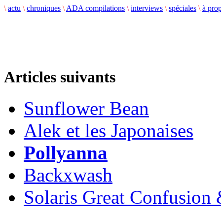
\
actu
\
chroniques
\
ADA compilations
\
interviews
\
spéciales
\
à pro
Articles suivants
Sunflower Bean
Alek et les Japonaises
Pollyanna
Backxwash
Solaris Great Confusion 