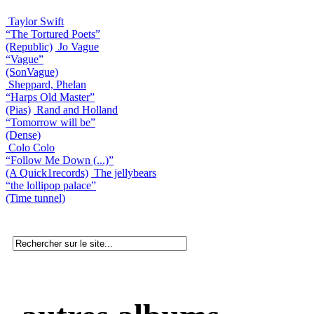
Taylor Swift
“The Tortured Poets”
(Republic)
Jo Vague
“Vague”
(SonVague)
Sheppard, Phelan
“Harps Old Master”
(Pias)
Rand and Holland
“Tomorrow will be”
(Dense)
Colo Colo
“Follow Me Down (...)”
(A Quick1records)
The jellybears
“the lollipop palace”
(Time tunnel)