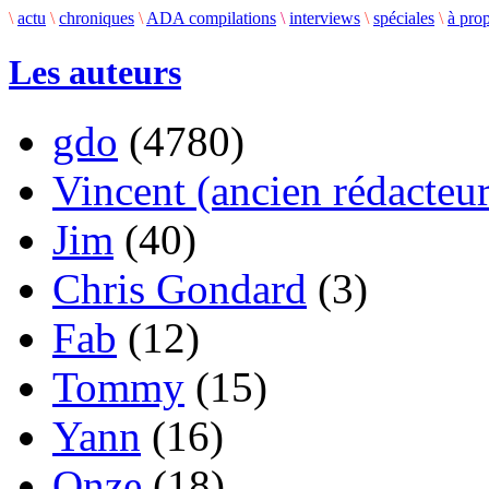
\
actu
\
chroniques
\
ADA compilations
\
interviews
\
spéciales
\
à pro
Les auteurs
gdo
(4780)
Vincent (ancien rédacteur
Jim
(40)
Chris Gondard
(3)
Fab
(12)
Tommy
(15)
Yann
(16)
Onze
(18)