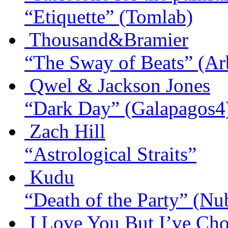
“Etiquette”
(Tomlab)
Thousand&Bramier
“The Sway of Beats”
(Ar
Qwel & Jackson Jones
“Dark Day”
(Galapagos4
Zach Hill
“Astrological Straits”
Kudu
“Death of the Party”
(Nub
I Love You But I’ve Ch