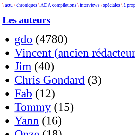
\
actu
\
chroniques
\
ADA compilations
\
interviews
\
spéciales
\
à pro
Les auteurs
gdo
(4780)
Vincent (ancien rédacteur
Jim
(40)
Chris Gondard
(3)
Fab
(12)
Tommy
(15)
Yann
(16)
Onze
(18)