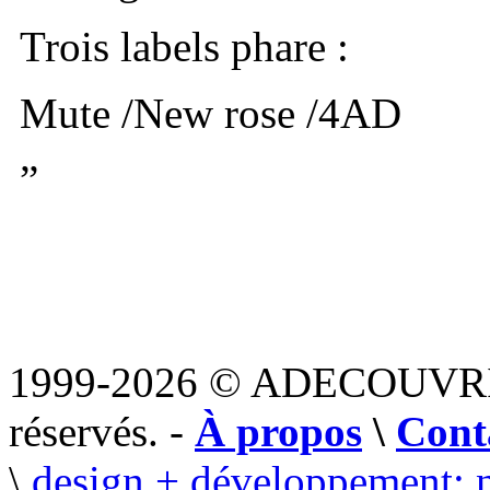
Trois labels phare :
Mute /New rose /4AD
”
1999-2026 © ADECOUVR
réservés. -
À propos
\
Cont
\
design + développement: 