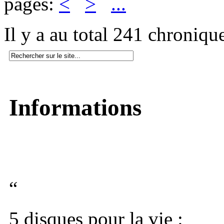
pages:
<
>
...
Il y a au total 241 chroniqu
Informations
“
5 disques pour la vie :