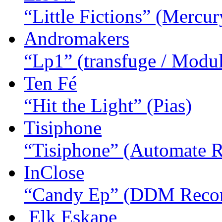
“Little Fictions”
(Mercury
Andromakers
“Lp1”
(transfuge / Modu
Ten Fé
“Hit the Light”
(Pias)
Tisiphone
“Tisiphone”
(Automate R
InClose
“Candy Ep”
(DDM Recor
Elk Eskape