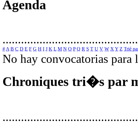
Agenda
............................................
#
A
B
C
D
E
F
G
H
I
J
K
L
M
N
O
P
Q
R
S
T
U
V
W
X
Y
Z
Trié pa
No hay convocatorias para 
Chroniques tri�s par 
............................................