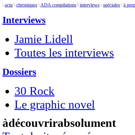
\
actu
\
chroniques
\
ADA compilations
\
interviews
\
spéciales
\
à pro
Interviews
Jamie Lidell
Toutes les interviews
Dossiers
30 Rock
Le graphic novel
àdécouvrirabsolument