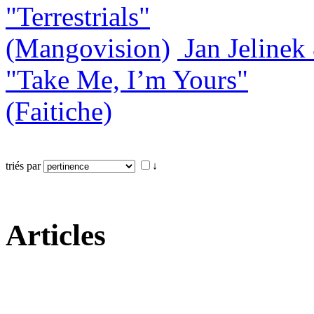
"Terrestrials"
(Mangovision)
Jan Jeline
"Take Me, I’m Yours"
(Faitiche)
triés par
↓
Articles