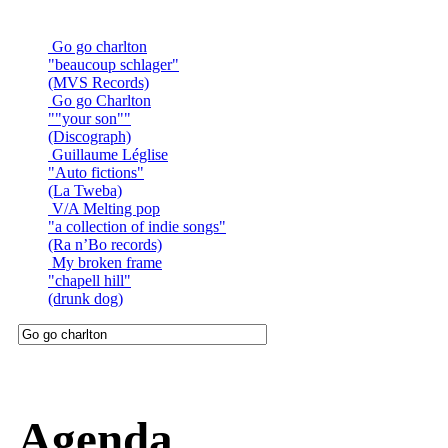
Go go charlton
"beaucoup schlager"
(MVS Records)
Go go Charlton
""your son""
(Discograph)
Guillaume Léglise
"Auto fictions"
(La Tweba)
V/A Melting pop
"a collection of indie songs"
(Ra n’Bo records)
My broken frame
"chapell hill"
(drunk dog)
Agenda