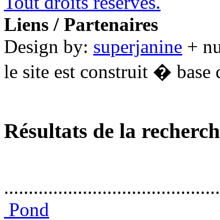
Tout droits réservés.
Liens / Partenaires
Design by:
superjanine
+ n
le site est construit � base 
Résultats de la recherc
............................................
Pond