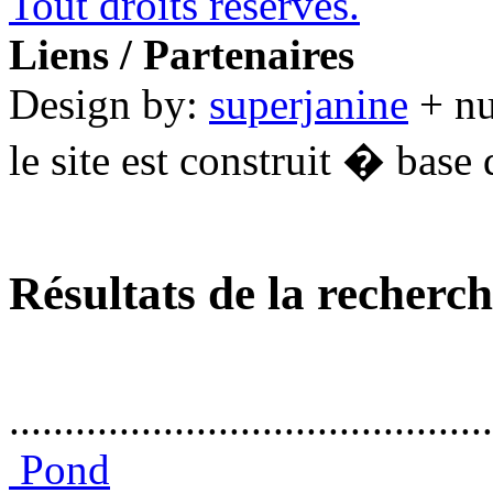
Tout droits réservés.
Liens / Partenaires
Design by:
superjanine
+ n
le site est construit � base 
Résultats de la recherc
............................................
Pond