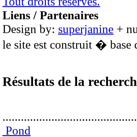
Tout droits réservés.
Liens / Partenaires
Design by:
superjanine
+ n
le site est construit � base 
Résultats de la recherc
............................................
Pond