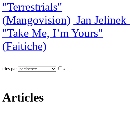
"Terrestrials"
(Mangovision)
Jan Jeline
"Take Me, I’m Yours"
(Faitiche)
triés par
↓
Articles