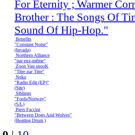
For Eternity ; Warmer Corn
Brother : The Songs Of Tim
Sound Of Hip-Hop."
Benefits
"Constant Noise"
(Invada)
Northern Alliance
"par eux-même"
Zoon Van snooK
"Titre par Titre"
Neko
"Radio Edit (EP)"
(Site)
Siblings
"Fools/Norway"
(S/L)
Piers Faccini
"Between Dogs And Wolves"
(Beating Drum )
0
|
10