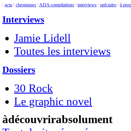
\
actu
\
chroniques
\
ADA compilations
\
interviews
\
spéciales
\
à pro
Interviews
Jamie Lidell
Toutes les interviews
Dossiers
30 Rock
Le graphic novel
àdécouvrirabsolument