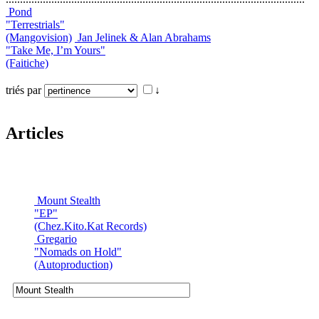
Pond
"Terrestrials"
(Mangovision)
Jan Jelinek & Alan Abrahams
"Take Me, I’m Yours"
(Faitiche)
triés par
↓
Articles
Mount Stealth
"EP"
(Chez.Kito.Kat Records)
Gregario
"Nomads on Hold"
(Autoproduction)