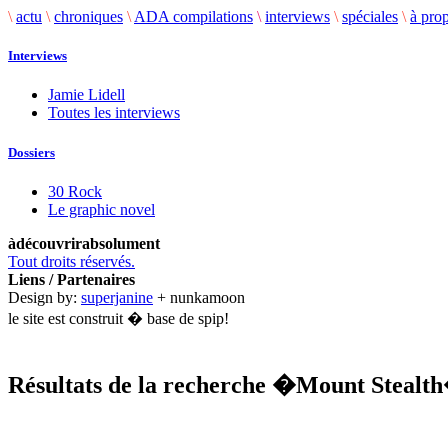
\
actu
\
chroniques
\
ADA compilations
\
interviews
\
spéciales
\
à pro
Interviews
Jamie Lidell
Toutes les interviews
Dossiers
30 Rock
Le graphic novel
àdécouvrirabsolument
Tout droits réservés.
Liens / Partenaires
Design by:
superjanine
+ nunkamoon
le site est construit � base de spip!
Résultats de la recherche
�Mount Stealt
.........................................................................................................