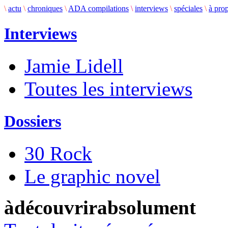
\
actu
\
chroniques
\
ADA compilations
\
interviews
\
spéciales
\
à pro
Interviews
Jamie Lidell
Toutes les interviews
Dossiers
30 Rock
Le graphic novel
àdécouvrirabsolument