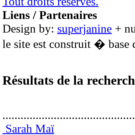
Tout droits réservés.
Liens / Partenaires
Design by:
superjanine
+ n
le site est construit � base 
Résultats de la recherc
............................................
Sarah Maï