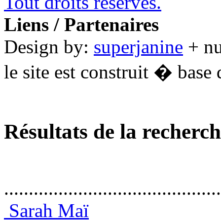
Tout droits réservés.
Liens / Partenaires
Design by:
superjanine
+ n
le site est construit � base 
Résultats de la recherc
............................................
Sarah Maï