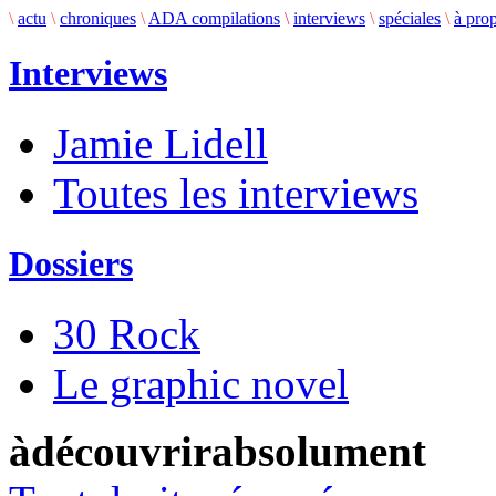
\
actu
\
chroniques
\
ADA compilations
\
interviews
\
spéciales
\
à pro
Interviews
Jamie Lidell
Toutes les interviews
Dossiers
30 Rock
Le graphic novel
àdécouvrirabsolument