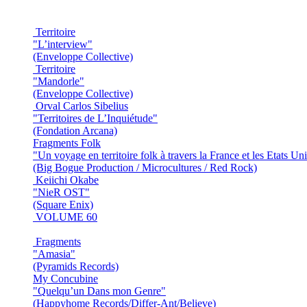
Territoire
"L’interview"
(Enveloppe Collective)
Territoire
"Mandorle"
(Enveloppe Collective)
Orval Carlos Sibelius
"Territoires de L’Inquiétude"
(Fondation Arcana)
Fragments Folk
"Un voyage en territoire folk à travers la France et les Etats Un
(Big Bogue Production / Microcultures / Red Rock)
Keiichi Okabe
"NieR OST"
(Square Enix)
VOLUME 60
Fragments
"Amasia"
(Pyramids Records)
My Concubine
"Quelqu’un Dans mon Genre"
(Happyhome Records/Differ-Ant/Believe)