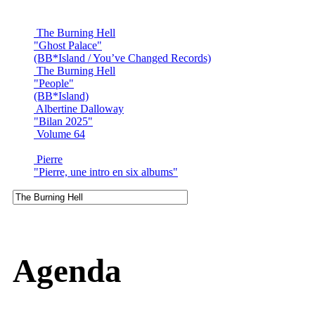
The Burning Hell
"Ghost Palace"
(BB*Island / You’ve Changed Records)
The Burning Hell
"People"
(BB*Island)
Albertine Dalloway
"Bilan 2025"
Volume 64
Pierre
"Pierre, une intro en six albums"
Agenda