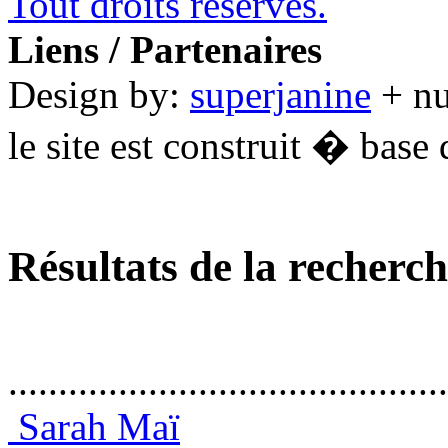
Tout droits réservés.
Liens / Partenaires
Design by:
superjanine
+ n
le site est construit � base 
Résultats de la recherc
............................................
Sarah Maï