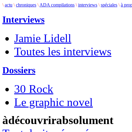
\
actu
\
chroniques
\
ADA compilations
\
interviews
\
spéciales
\
à pro
Interviews
Jamie Lidell
Toutes les interviews
Dossiers
30 Rock
Le graphic novel
àdécouvrirabsolument